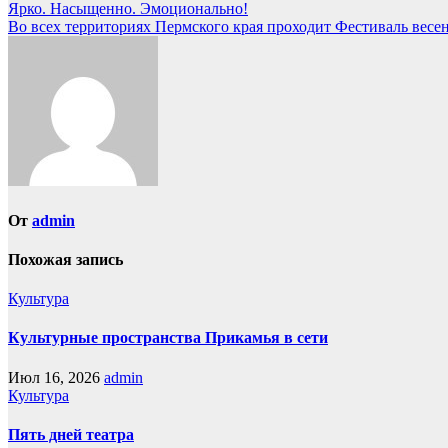
Навигация
Ярко. Насыщенно. Эмоционально!
Во всех территориях Пермского края проходит Фестиваль весе
по
записям
От
admin
Похожая запись
Культура
Культурные пространства Прикамья в сети
Июл 16, 2026
admin
Культура
Пять дней театра