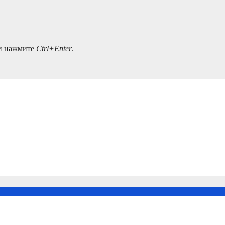
 и нажмите
Ctrl+Enter
.