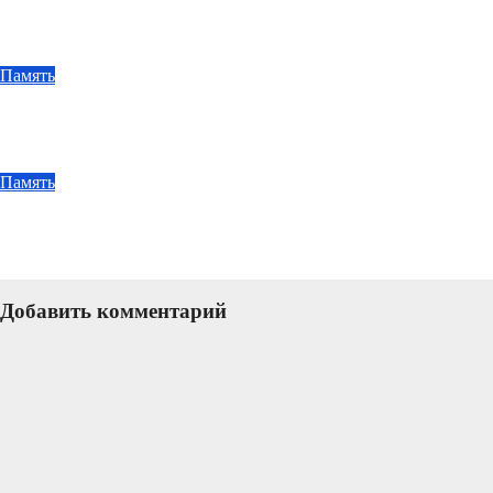
Человек, оставивший яркий след
Июл 21, 2026
admin
Память
Новое время рождает новых героев
Июл 7, 2026
admin
Память
Символ единства и скорби
Июн 23, 2026
admin
Добавить комментарий