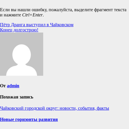
Если вы нашли ошибку, пожалуйста, выделите фрагмент текста
и нажмите
Ctrl+Enter
.
Навигация
Пётр Дранга выступил в Чайковском
Конец долгострою!
по
записям
От
admin
Похожая запись
Чайковский городской округ: новости, события, факты
Новые горизонты развития