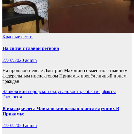
Краевые вести
На связи с главой региона
27.07.2020
admin
На прошлой неделе Дмитрий Махонин совместно с главным
федеральным инспектором Прикамья провёл личный приём
граждан
Чайковский городской округ: новости, события, факты
Экология
В высадке леса Чайковский назван в числе лучших В
Прикамье
27.07.2020
admin