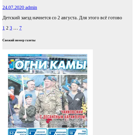
24.07.2020
admin
Детский заезд начнется со 2 августа. Для этого всё готово
Пагинация
1
2
3
…
7
записей
Свежий номер газеты