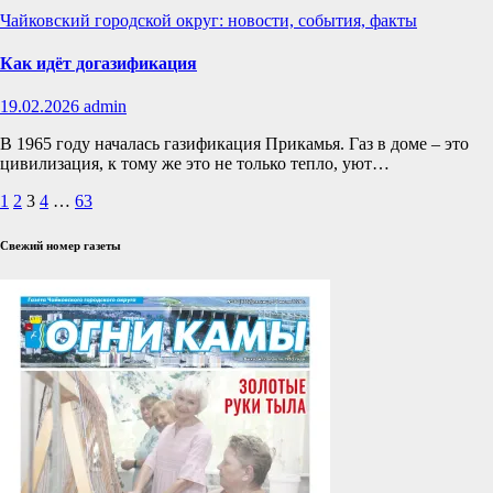
Чайковский городской округ: новости, события, факты
Как идёт догазификация
19.02.2026
admin
В 1965 году началась газификация Прикамья. Газ в доме – это
цивилизация, к тому же это не только тепло, уют…
Пагинация
1
2
3
4
…
63
записей
Свежий номер газеты