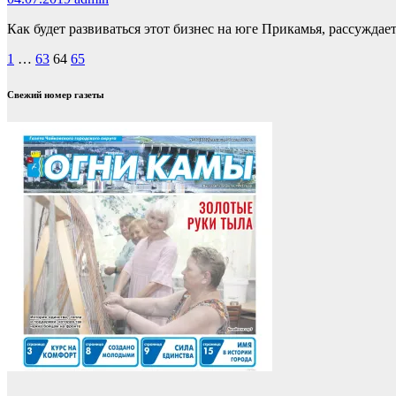
Как будет развиваться этот бизнес на юге Прикамья, рассужд
Пагинация
1
…
63
64
65
записей
Свежий номер газеты