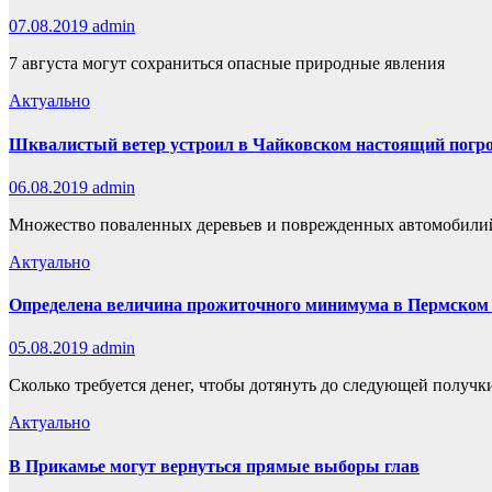
07.08.2019
admin
7 августа могут сохраниться опасные природные явления
Актуально
Шквалистый ветер устроил в Чайковском настоящий погр
06.08.2019
admin
Множество поваленных деревьев и поврежденных автомобилий 
Актуально
Определена величина прожиточного минимума в Пермском к
05.08.2019
admin
Сколько требуется денег, чтобы дотянуть до следующей получк
Актуально
В Прикамье могут вернуться прямые выборы глав