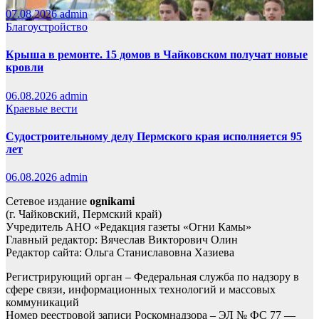
07.08.2026
admin
Благоустройство
Крыша в ремонте. 15 домов в Чайковском получат новые
кровли
06.08.2026
admin
Краевые вести
Судостроительному делу Пермского края исполняется 95
лет
06.08.2026
admin
Сетевое издание
ognikami
(г. Чайковский, Пермский край)
Учредитель АНО «Редакция газеты «Огни Камы»
Главный редактор: Вячеслав Викторович Олин
Редактор сайта: Ольга Станиславовна Хазиева
Регистрирующий орган – Федеральная служба по надзору в
сфере связи, информационных технологий и массовых
коммуникаций
Номер реестровой записи Роскомнадзора – ЭЛ № ФС 77 —