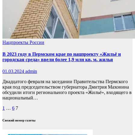
Нацпроекты России
В 2023 году в Пермском крае по нацпроекту «Жильё и
городская среда» ввели более 1,9 млн кв. м. жилья
01.03.2024
admin
Двадцатого февраля на заседании Правительства Пермского
края под председательством губернатора Дмитрия Махонина
обсудили итоги регионального проекта «Жильё», входящего в
национальный…
Пагинация
1
…
6
7
записей
Свежий номер газеты