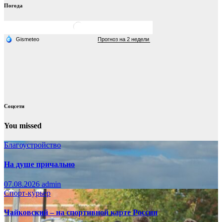
Погода
Соцсети
You missed
Благоустройство
На душе причально
07.08.2026
admin
Спорт-курьер
Чайковский – на спортивной карте России