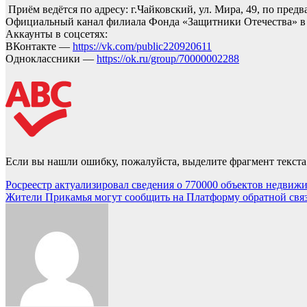
Приём ведётся по адресу: г.Чайковский, ул. Мира, 49, по предв
Официальный канал филиала Фонда «Защитники Отечества» в Пер
Аккаунты в соцсетях:
ВКонтакте —
https://vk.com/public220920611
Одноклассники —
https://ok.ru/group/70000002288
Если вы нашли ошибку, пожалуйста, выделите фрагмент текст
Навигация
Росреестр актуализировал сведения о 770000 объектов недвиж
Жители Прикамья могут сообщить на Платформу обратной связи
по
записям