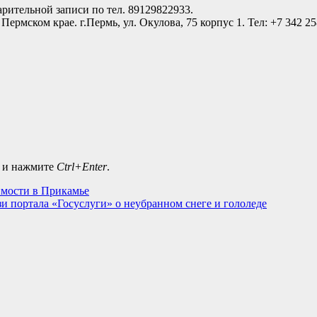
арительной записи по тел. 89129822933.
мском крае. г.Пермь, ул. Окулова, 75 корпус 1. Тел: +7 342 25
а и нажмите
Ctrl+Enter
.
имости в Прикамье
 портала «Госуслуги» о неубранном снеге и гололеде