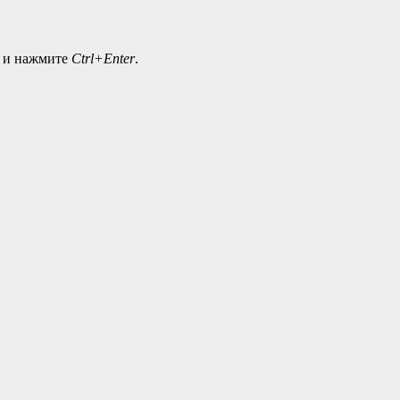
а и нажмите
Ctrl+Enter
.