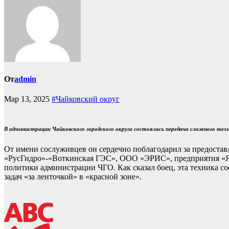
От
admin
Мар 13, 2025
#Чайковский округ
В администрации Чайковского городского округа состоялась передача сложного тех
От имени сослуживцев он сердечно поблагодарил за предоста
«РусГидро»-«Воткинская ГЭС», ООО «ЭРИС», предприятия «Яр
политики администрации ЧГО. Как сказал боец, эта техника 
задач «за ленточкой» в «красной зоне».