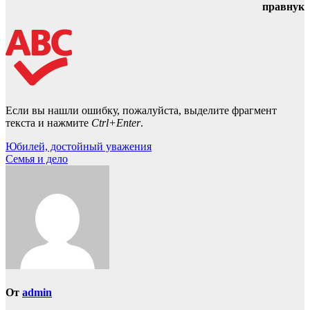
правнук
Если вы нашли ошибку, пожалуйста, выделите фрагмент
текста и нажмите
Ctrl+Enter
.
Навигация
Юбилей, достойный уважения
Семья и дело
по
записям
От
admin