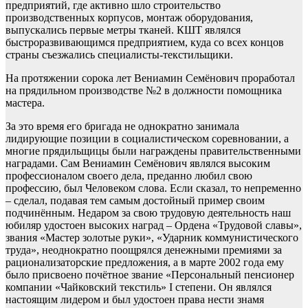
предприятий, где активно шло строительство
производственных корпусов, монтаж оборудования,
выпускались первые метры тканей. КШТ являлся
быстроразвивающимся предприятием, куда со всех концов
страны съезжались специалисты-текстильщики.
На протяжении сорока лет Вениамин Семёнович проработал
на прядильном производстве №2 в должности помощника
мастера.
За это время его бригада не однократно занимала
лидирующие позиции в социалистическом соревновании, а
многие прядильщицы были награждены правительственными
наградами. Сам Вениамин Семёнович являлся высоким
профессионалом своего дела, преданно любил свою
профессию, был Человеком слова. Если сказал, то непременно
– сделал, подавая тем самым достойный пример своим
подчинённым. Недаром за свою трудовую деятельность наш
юбиляр удостоен высоких наград – Ордена «Трудовой славы»,
звания «Мастер золотые руки», «Ударник коммунистического
труда», неоднократно поощрялся денежными премиями за
рационализаторские предложения, а в марте 2002 года ему
было присвоено почётное звание «Персональный пенсионер
компании «Чайковский текстиль» I степени. Он являлся
настоящим лидером и был удостоен права нести знамя