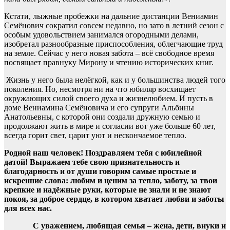
Кстати, лыжные пробежки на дальние дистанции Вениамин
Семёнович сократил совсем недавно, но зато в летний сезон с
особым удовольствием занимался огородными делами,
изобретал разнообразные приспособления, облегчающие труд
на земле. Сейчас у него новая забота – всё свободное время
посвящает правнуку Мирону и чтению исторических книг.
Жизнь у него была нелёгкой, как и у большинства людей того
поколения. Но, несмотря ни на что юбиляр восхищает
окружающих силой своего духа и жизнелюбием. И пусть в
доме Вениамина Семёновича и его супруги Альбины
Анатольевны, с которой они создали дружную семью и
продолжают жить в мире и согласии вот уже больше 60 лет,
всегда горит свет, царит уют и нескончаемое тепло.
Родной наш человек! Поздравляем тебя с юбилейной
датой! Выражаем тебе свою признательность и
благодарность и от души говорим самые простые и
искренние слова: любим и ценим за тепло, заботу, за твои
крепкие и надёжные руки, которые не знали и не знают
покоя, за доброе сердце, в котором хватает любви и заботы
для всех нас.
С уважением, любящая семья –
жена, дети, внуки и