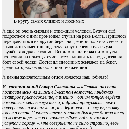
В кругу самых близких и любимых
А ещё он очень смелый и отважный человек. Будучи ещё
подростком с ним произошёл случай на реке Волга. Пришлось
переправляться на другой берег на гребной лодке за сеном, и
в какой-то момент неподалёку вдруг перевернулась уже
гружёная лодка с людьми. Вениамин, не теряя ни минуты
поспешил на помощь, сумел всех вытащить из воды, взяв на
борт своей лодки. Доставил спасённых земляков на берег,
среди которых было большинство женщин.
А каким замечательным отцом является наш юбиляр!
Из воспоминаний дочери Светланы.
– «
Первый раз папа
поставил меня на лыжи в 3-летнем возрасте, придумав
нехитрое приспособление, а именно – одним концом верёвки
обматывал себя вокруг пояса, а другой пропускался через
отверстия на концах лыж, и я держалась за эту веревочку
вместо палок. Сначала шагом, а потом быстрее бежал отец
по лыжне через залив и кричал: «Лыжню!», и нам все
уступали дорогу. А мне совершенно не было страшно, ведь
папа был рядом, самый сильный и надёжный!
».