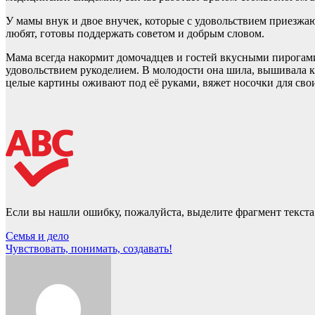
У мамы внук и двое внучек, которые с удовольствием приезжают
любят, готовы поддержать советом и добрым словом.
Мама всегда накормит домочадцев и гостей вкусными пирогами 
удовольствием рукоделием. В молодости она шила, вышивала к
целые картины оживают под её руками, вяжет носочки для св
Если вы нашли ошибку, пожалуйста, выделите фрагмент текст
Навигация
Семья и дело
Чувствовать, понимать, создавать!
по
записям