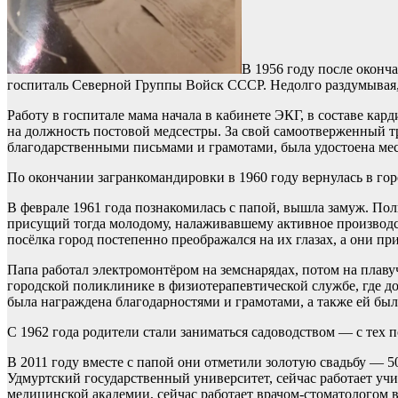
В 1956 году после оконч
госпиталь Северной Группы Войск СССР. Недолго раздумывая,
Работу в госпитале мама начала в кабинете ЭКГ, в составе кар
на должность постовой медсестры. За свой самоотверженный т
благодарственными письмами и грамотами, была удостоена мес
По окончании загранкомандировки в 1960 году вернулась в гор
В феврале 1961 года познакомилась с папой, вышла замуж. Пол
присущий тогда молодому, налаживавшему активное производств
посёлка город постепенно преображался на их глазах, а они 
Папа работал электромонтёром на земснарядах, потом на плаву
городской поликлинике в физиотерапевтической службе, где до
была награждена благодарностями и грамотами, а также ей был
С 1962 года родители стали заниматься садоводством — с тех п
В 2011 году вместе с папой они отметили золотую свадьбу — 5
Удмуртский государственный университет, сейчас работает уч
медицинской академии, сейчас работает врачом-стоматологом 