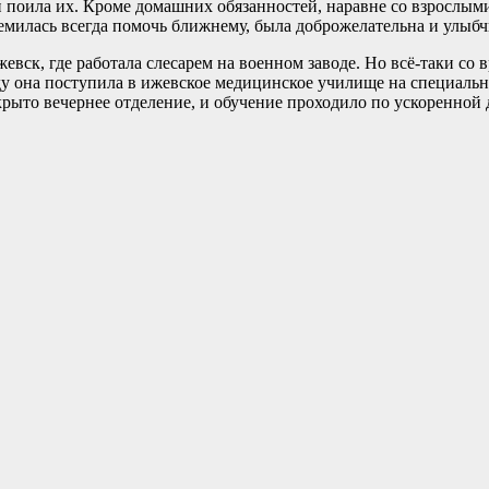
оила их. Кроме домашних обязанностей, наравне со взрослыми ра
емилась всегда помочь ближнему, была доброжелательна и улыбч
вск, где работала слесарем на военном заводе. Но всё-таки со в
ду она поступила в ижевское медицинское училище на специальн
ыто вечернее отделение, и обучение проходило по ускоренной д