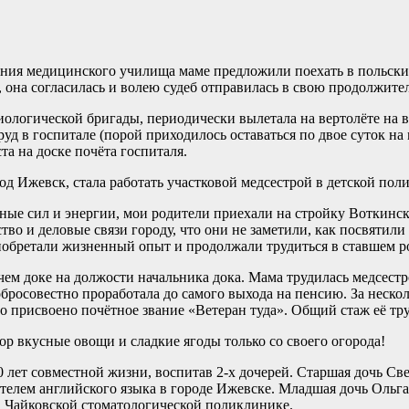
ания медицинского училища маме предложили поехать в польский
 она согласилась и волею судеб отправилась в свою продолжит
диологической бригады, периодически вылетала на вертолёте на 
руд в госпитале (порой приходилось оставаться по двое суток 
та на доске почёта госпиталя.
од Ижевск, стала работать участковой медсестрой в детской пол
ные сил и энергии, мои родители приехали на стройку Воткинск
о и деловые связи городу, что они не заметили, как посвятили
приобретали жизненный опыт и продолжали трудиться в ставшем р
чем доке на должости начальника дока. Мама трудилась медсестр
бросовестно проработала до самого выхода на пенсию. За неско
о присвоено почётное звание «Ветеран туда». Общий стаж её тру
ор вкусные овощи и сладкие ягоды только со своего огорода!
0 лет совместной жизни, воспитав 2-х дочерей. Старшая дочь С
ителем английского языка в городе Ижевске. Младшая дочь Ольг
в Чайковской стоматологической поликлинике.