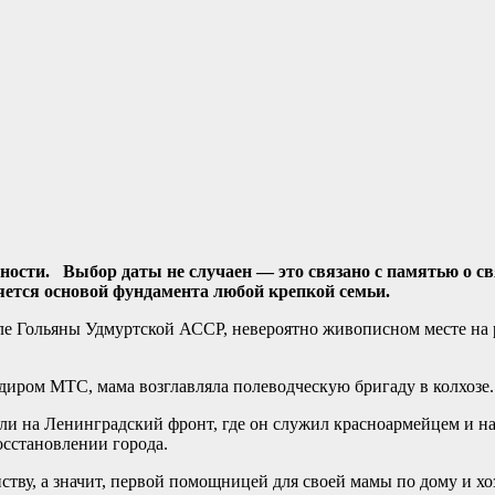
рности. Выбор даты не случаен — это связано с памятью о 
яется основой фундамента любой крепкой семьи.
ле Гольяны Удмуртской АССР, невероятно живописном месте на 
диром МТС, мама возглавляла полеводческую бригаду в колхозе.
и на Ленинградский фронт, где он служил красноармейцем и на
осстановлении города.
нству, а значит, первой помощницей для своей мамы по дому и х