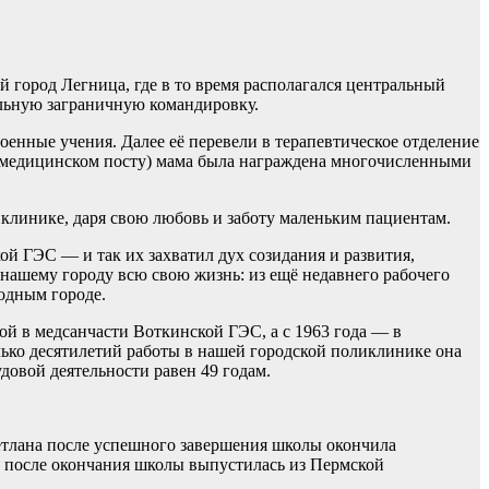
 город Легница, где в то время располагался центральный
ельную заграничную командировку.
военные учения. Далее её перевели в терапевтическое отделение
на медицинском посту) мама была награждена многочисленными
иклинике, даря свою любовь и заботу маленьким пациентам.
ой ГЭС — и так их захватил дух созидания и развития,
 нашему городу всю свою жизнь: из ещё недавнего рабочего
одным городе.
ой в медсанчасти Воткинской ГЭС, а с 1963 года — в
лько десятилетий работы в нашей городской поликлинике она
довой деятельности равен 49 годам.
ветлана после успешного завершения школы окончила
а после окончания школы выпустилась из Пермской