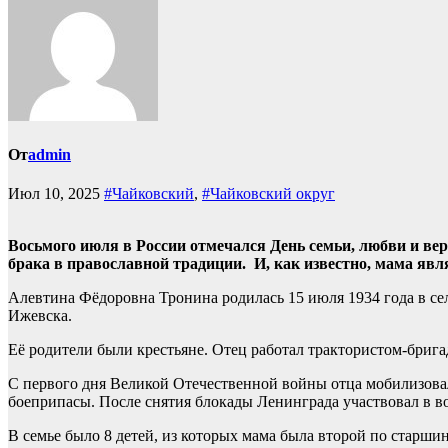
От
admin
Июл 10, 2025
#Чайковский
,
#Чайковский округ
Восьмого июля в России отмечался День семьи, любви и ве
брака в православной традиции. И, как известно, мама явл
Алевтина Фёдоровна Тронина родилась 15 июля 1934 года в се
Ижевска.
Её родители были крестьяне. Отец работал трактористом-брига
С первого дня Великой Отечественной войны отца мобилизовал
боеприпасы. После снятия блокады Ленинграда участвовал в в
В семье было 8 детей, из которых мама была второй по старши