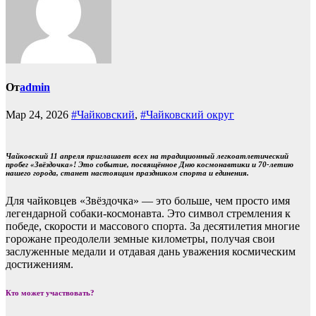
От
admin
Мар 24, 2026
#Чайковский
,
#Чайковский округ
Чайковский 11 апреля приглашает всех на традиционный легкоатлетический
пробег «Звёздочка»! Это событие, посвящённое Дню космонавтики и 70-летию
нашего города, станет настоящим праздником спорта и единения.
Для чайковцев «Звёздочка» — это больше, чем просто имя
легендарной собаки-космонавта. Это символ стремления к
победе, скорости и массового спорта. За десятилетия многие
горожане преодолели земные километры, получая свои
заслуженные медали и отдавая дань уважения космическим
достижениям.
Кто может участвовать?