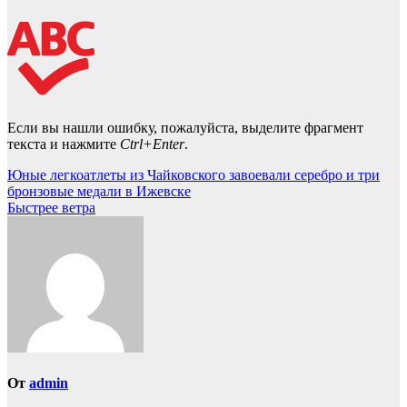
Если вы нашли ошибку, пожалуйста, выделите фрагмент
текста и нажмите
Ctrl+Enter
.
Навигация
Юные легкоатлеты из Чайковского завоевали серебро и три
бронзовые медали в Ижевске
по
Быстрее ветра
записям
От
admin