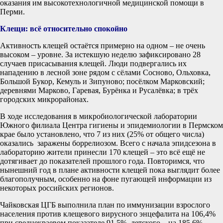
оказания им высокотехнологичной медицинской помощи в
Перми.
Клещи: всё относительно спокойно
Активность клещей остаётся примерно на одном – не очень
высоком – уровне. За истекшую неделю зафиксировано 28
случаев присасывания клещей. Люди подвергались их
нападению в лесной зоне рядом с сёлами Сосново, Ольховка,
Большой Букор, Кемуль и Зипуново; посёлком Марковский;
деревнями Марково, Гаревая, Бурёнка и Русалёвка; в трёх
городских микрорайонах.
В ходе исследования в микробиологической лаборатории
Южного филиала Центра гигиены и эпидемиологии в Пермском
крае было установлено, что 7 из них (25% от общего числа)
оказались заражены боррелиозом. Всего с начала эпидсезона в
лабораторию жители принесли 170 клещей – это всё ещё не
дотягивает до показателей прошлого года. Повторимся, что
нынешний год в плане активности клещей пока выглядит более
благополучным, особенно на фоне пугающей информации из
некоторых российских регионов.
Чайковская ЦГБ выполнила план по иммунизации взрослого
населения против клещевого вирусного энцефалита на 106,4%
при среднекраевом показателе 91,5%, детского – на 185,6%