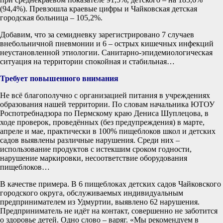
(94,4%). Превзошла краевые цифры и Чайковская детская
городская больница – 105,2%.
Добавим, что за семидневку зарегистрировано 7 случаев
внебольничной пневмонии и 6 – острых кишечных инфекций
неустановленной этиологии. Санитарно-эпидемиологическая
ситуация на территории спокойная и стабильная…
Требует повышенного внимания
Не всё благополучно с организацией питания в учреждениях
образования нашей территории. По словам начальника ЮТОУ
Роспотребнадзора по Пермскому краю Дениса Шуплецова, в
ходе проверок, проведённых (без предупреждения) в марте,
апреле и мае, практически в 100% пищеблоков школ и детских
садов выявлены различные нарушения. Среди них –
использование продуктов с истекшим сроком годности,
нарушение маркировки, несоответствие оборудования
пищеблоков…
В качестве примера. В 6 пищеблоках детских садов Чайковского
городского округа, обслуживаемых индивидуальным
предпринимателем из Удмуртии, выявлено 62 нарушения.
Предприниматель не идёт на контакт, совершенно не заботится
о здоровье детей. Одно слово – варяг. «Мы рекомендуем в