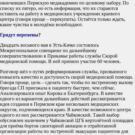
окончивших Пермскую медакадемию по целевому набору. По
списку их пятеро, но есть информация, что их стараются
оставить на работу в медицинских учреждениях краевого
центра (говоря проще – перекупить). Остаётся только ждать,
какие чувства в молодёжи возобладают.
Грядут перемены?
Двадцать восьмого мая в Усть-Качке состоялось
Межрегиональное совещание по дальнейшему
совершенствованию в Прикамье работы службы Скорой
медицинской помощи. В ней приняло участие 60 человек.
Разговор шёл о путях реформирования службы, призванного
повысить качество и доступность скорой медицинской помощи.
Говоря проще, цель – сделать так, чтобы по экстренному вызову
бригада СП приезжала к пациенту быстрее, чем сейчас.
Анализировался опыт Кирова и Екатеринбурга. В качестве
одного из вариантов дальнейших действий рассматривается
идея создания в Пермском крае нескольких медицинских
округов, подчиняющихся краю. В качестве возможного центра
одного из них рассматривается Чайковский. Такой выбор
обусловлен наличием у Чайковской ЦГБ вертолётной площадки
для приёма бортов санитарной авиации и отработанной
организации работы по экстренной эвакуации пациентов для