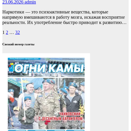
23.06.2026
admin
Наркотики — это психоактивные вещества, которые
напрямую вмешиваются в работу мозга, искажая восприятие
реальности. Их употребление быстро приводит к развитию…
Пагинация
1
2
…
32
записей
Свежий номер газеты