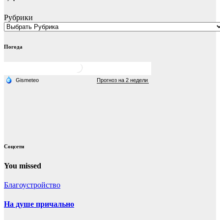
Рубрики
Погода
Соцсети
You missed
Благоустройство
На душе причально