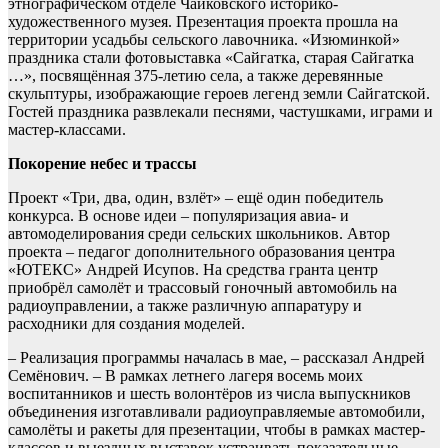
этнографическом отделе Чайковского историко-
художественного музея. Презентация проекта прошла на
территории усадьбы сельского лавочника. «Изюминкой»
праздника стали фотовыставка «Сайгатка, старая Сайгатка
…», посвящённая 375-летию села, а также деревянные
скульптуры, изображающие героев легенд земли Сайгатской.
Гостей праздника развлекали песнями, частушками, играми и
мастер-классами.
Покорение небес и трассы
Проект «Три, два, один, взлёт» – ещё один победитель
конкурса. В основе идеи – популяризация авиа- и
автомоделирования среди сельских школьников. Автор
проекта – педагог дополнительного образования центра
«ЮТЕКС» Андрей Исупов. На средства гранта центр
приобрёл самолёт и трассовый гоночный автомобиль на
радиоуправлении, а также различную аппаратуру и
расходники для создания моделей.
– Реализация программы началась в мае, – рассказал Андрей
Семёнович. – В рамках летнего лагеря восемь моих
воспитанников и шесть волонтёров из числа выпускников
объединения изготавливали радиоуправляемые автомобили,
самолёты и ракеты для презентации, чтобы в рамках мастер-
классов и выездных выставок устраивать показательные