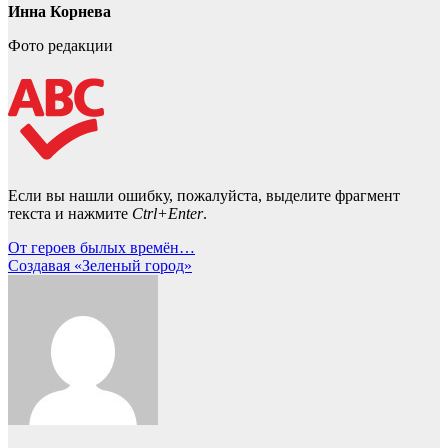
Инна Корнева
Фото редакции
Если вы нашли ошибку, пожалуйста, выделите фрагмент
текста и нажмите
Ctrl+Enter
.
Навигация
От героев былых времён…
Создавая «Зеленый город»
по
записям