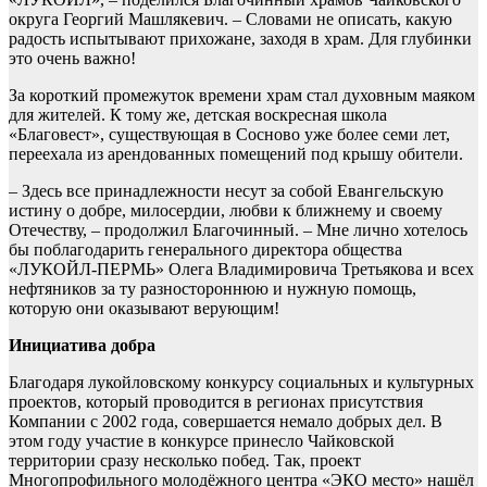
округа Георгий Машлякевич. – Словами не описать, какую
радость испытывают прихожане, заходя в храм. Для глубинки
это очень важно!
За короткий промежуток времени храм стал духовным маяком
для жителей. К тому же, детская воскресная школа
«Благовест», существующая в Сосново уже более семи лет,
переехала из арендованных помещений под крышу обители.
– Здесь все принадлежности несут за собой Евангельскую
истину о добре, милосердии, любви к ближнему и своему
Отечеству, – продолжил Благочинный. – Мне лично хотелось
бы поблагодарить генерального директора общества
«ЛУКОЙЛ-ПЕРМЬ» Олега Владимировича Третьякова и всех
нефтяников за ту разностороннюю и нужную помощь,
которую они оказывают верующим!
Инициатива добра
Благодаря лукойловскому конкурсу социальных и культурных
проектов, который проводится в регионах присутствия
Компании с 2002 года, совершается немало добрых дел. В
этом году участие в конкурсе принесло Чайковской
территории сразу несколько побед. Так, проект
Многопрофильного молодёжного центра «ЭКО место» нашёл