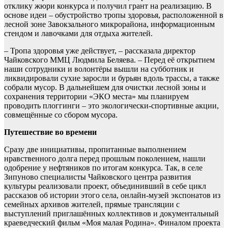
отклику жюри конкурса и получил грант на реализацию. В
основе идеи – обустройство тропы здоровья, расположенной в
лесной зоне Завокзального микрорайона, информационным
стендом и лавочками для отдыха жителей.
– Тропа здоровья уже действует, – рассказала директор
Чайковского ММЦ Людмила Беляева. – Перед её открытием
наши сотрудники и волонтёры вышли на субботник и
ликвидировали сухие заросли и бурьян вдоль трассы, а также
собрали мусор. В дальнейшем для очистки лесной зоны и
сохранения территории «ЭКО места» мы планируем
проводить плоггинги – это экологически-спортивные акции,
совмещённые со сбором мусора.
Путешествие во времени
Сразу две инициативы, пропитанные выполнением
нравственного долга перед прошлым поколением, нашли
одобрение у нефтяников по итогам конкурса. Так, в селе
Зипуново специалисты Чайковского центра развития
культуры реализовали проект, объединивший в себе цикл
рассказов об истории этого села, онлайн-музей экспонатов из
семейных архивов жителей, прямые трансляции с
выступлений приглашённых коллективов и документальный
краеведческий фильм «Моя малая Родина». Финалом проекта