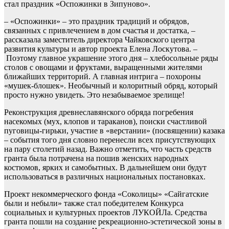
стал праздник «Оспожинки в Зипуново».
– «Оспожинки» – это праздник традиций и обрядов,
связанных с привлечением в дом счастья и достатка, –
рассказала заместитель директора Чайковского центра
развития культуры и автор проекта Елена Лоскутова. –
Поэтому главное украшение этого дня – хлебосольные ряды
столов с овощами и фруктами, выращенными жителями
ближайших территорий. А главная интрига – похороны
«мушек-блошек». Необычный и колоритный обряд, который
просто нужно увидеть. Это незабываемое зрелище!
Реконструкция древнеславянского обряда погребения
насекомых (мух, клопов и тараканов), поиски счастливой
пуговицы-гирьки, участие в «верстании» (посвящении) казака
– события того дня словно перенесли всех присутствующих
на пару столетий назад. Важно отметить, что часть средств
гранта была потрачена на пошив женских народных
костюмов, ярких и самобытных. В дальнейшем они будут
использоваться в различных национальных постановках.
Проект некоммерческого фонда «Соколицы» «Сайгатские
были и небыли» также стал победителем Конкурса
социальных и культурных проектов ЛУКОЙЛа. Средства
гранта пошли на создание рекреационно-эстетической зоны в