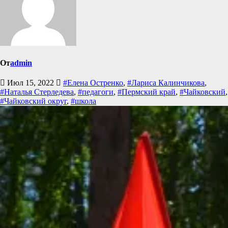
От
admin
Июл 15, 2022
#Елена Остренко
,
#Лариса Калинчикова
,
#Наталья Стерледева
,
#педагоги
,
#Пермский край
,
#Чайковский
,
#Чайковский округ
,
#школа