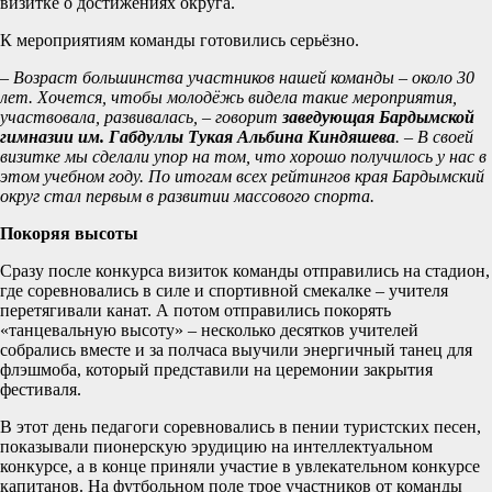
визитке о достижениях округа.
К мероприятиям команды готовились серьёзно.
– Возраст большинства участников нашей команды – около 30
лет. Хочется, чтобы молодёжь видела такие мероприятия,
участвовала, развивалась, – говорит
заведующая Бардымской
гимназии им. Габдуллы Тукая Альбина Киндяшева
. – В своей
визитке мы сделали упор на том, что хорошо получилось у нас в
этом учебном году. По итогам всех рейтингов края Бардымский
округ стал первым в развитии массового спорта.
Покоряя высоты
Сразу после конкурса визиток команды отправились на стадион,
где соревновались в силе и спортивной смекалке – учителя
перетягивали канат. А потом отправились покорять
«танцевальную высоту» – несколько десятков учителей
собрались вместе и за полчаса выучили энергичный танец для
флэшмоба, который представили на церемонии закрытия
фестиваля.
В этот день педагоги соревновались в пении туристских песен,
показывали пионерскую эрудицию на интеллектуальном
конкурсе, а в конце приняли участие в увлекательном конкурсе
капитанов. На футбольном поле трое участников от команды