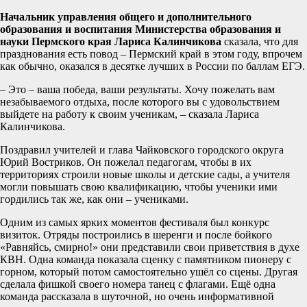
Начальник управления общего и дополнительного
образования и воспитания Министерства образования и
науки Пермского края Лариса Калинчикова
сказала, что для
празднования есть повод – Пермский край в этом году, впрочем
как обычно, оказался в десятке лучших в России по баллам ЕГЭ.
– Это – ваша победа, ваши результаты. Хочу пожелать вам
незабываемого отдыха, после которого вы с удовольствием
выйдете на работу к своим ученикам, – сказала Лариса
Калинчикова.
Поздравил учителей и глава Чайковского городского округа
Юрий Востриков. Он пожелал педагогам, чтобы в их
территориях строили новые школы и детские сады, а учителя
могли повышать свою квалификацию, чтобы ученики ими
гордились так же, как они – учениками.
Одним из самых ярких моментов фестиваля был конкурс
визиток. Отряды построились в шеренги и после бойкого
«Равняйсь, смирно!» они представили свои приветствия в духе
КВН. Одна команда показала сценку с памятником пионеру с
горном, который потом самостоятельно ушёл со сцены. Другая
сделала фишкой своего номера танец с флагами. Ещё одна
команда рассказала в шуточной, но очень информативной