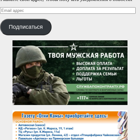
Email
адрес
Подписаться