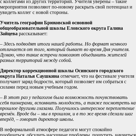
с коллегами из других территорий. Учителя уверены – такие
мероприятия позволяют по-новому раскрыть свой потенциал и
увидеть коллег с новой стороны.
Учитель географии Брюховской основной
общеобразовательной школы Еловского округа Галина
Зайцева
рассказывает:
– Здесь подводят итоги нашей работы. Но формат немного
отличается от того, который бывает во время Дня учителя.
Думаю, что такие встречи помогают объединить жителей
разных территорий между собой.
Директор коррекционной школы Осинского городского
округа Наталья Саушкина
отмечает, что на фестивале учителя
получают заряд бодрости, который позволяет им собраться с
силами перед новым учебным годом.
– В этот раз у педагогов была возможность почувствовать
себя пионерами, вспомнить молодость, а также посмотреть на
прошлое другими глазами. Получилось интересное переплетение
времён. Вроде бы – мы в прошлом, и в то же время сделали шаг
вперёд, – говорит директор школы.
В неформальной атмосфере педагоги могут спокойно
пообщаться, обсудить насущные проблемы, пошутить, научиться