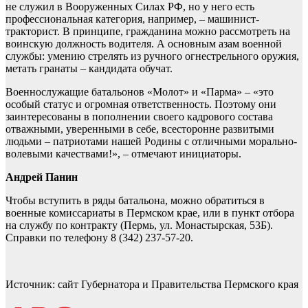
не служил в Вооруженных Силах РФ, но у него есть
профессиональная категория, например, – машинист-
тракторист. В принципе, гражданина можно рассмотреть на
воинскую должность водителя. А основным азам военной
службы: умению стрелять из ручного огнестрельного оружия,
метать гранаты – кандидата обучат.
Военнослужащие батальонов «Молот» и «Парма» – «это
особый статус и огромная ответственность. Поэтому они
заинтересованы в пополнении своего кад­рового состава
отважными, уверенными в себе, всесторонне развитыми
людьми – патриотами нашей Родины с отличными морально-
волевыми качествами!», – отмечают инициаторы.
Андрей Панин
Чтобы вступить в ряды батальона, можно обратиться в
военные комиссариаты в Пермском крае, или в пункт отбора
на службу по контракту (Пермь, ул. Монастырская, 53Б).
Справки по телефону 8 (342) 237-57-20.
Источник: сайт Губернатора и Правительства Пермского края