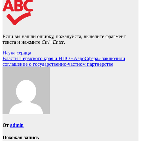
Если вы нашли ошибку, пожалуйста, выделите фрагмент
текста и нажмите
Ctrl+Enter
.
Навигация
Наука сердца
Власти Пермского края и НПО «АэроСфера» заключили
по
соглашение о государственно-частном партнерстве
записям
От
admin
Похожая запись