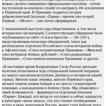
можно сделать совершенно официальным способом – путем
поступления на военную службу по контракту. Не исключение
и Пермский край. В Прикамье создается сегодня
добровольческий батальон «Парма», причем уже второй.
Первый – «Молот» – уже почти сформирован.
С инициативой выступил ряд общественных, в том числе
ветеранских организаций. Соответствующее обращение было
опубликовано на сайте «Сила в братстве — 59» (18+),
представляющем несколько объединений, таких как
региональное отделение Российского союза ветеранов войны
в Афганистане, «Союз пограничников Прикамья», «Женский
союз ветеранов боевых действий», «Союз разведчиков
Прикамья», «Союз воинов-инвалидов Прикамья» и другие.
«В настоящее время Вооруженные Силы России проходят
нелегкие испытания в ходе специальной военной операции
по защите населения республик Донбасса и интересов нашей
страны. Многие наши земляки, жители Пермского края,
желают помочь нашим бойцам и не просто гуманитарной
помощью, а нахождением в боевом строю. Мы объявляем о
такой возможности – формируется отдельный батальон
«Парма». Каждый, кто когда-то отслужил и сейчас находится
в категории «воин запаса», тот, кто считает необходимым
встать в ряды защитников России, может стать бойцом этого