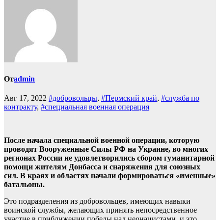
От
admin
Авг 17, 2022
#добровольцы
,
#Пермский край
,
#служба по
контракту
,
#специальная военная операция
После начала специальной военной операции, которую
проводят Вооруженные Силы РФ на Украине, во многих
регионах России не удовлетворились сбором гуманитарной
помощи жителям Донбасса и снаряжения для союзных
сил. В краях и областях начали формироваться «именные»
батальоны.
Это подразделения из добровольцев, имеющих навыки
воинской службы, желающих принять непосредственное
участие в приближении победы над неонацистами, и это