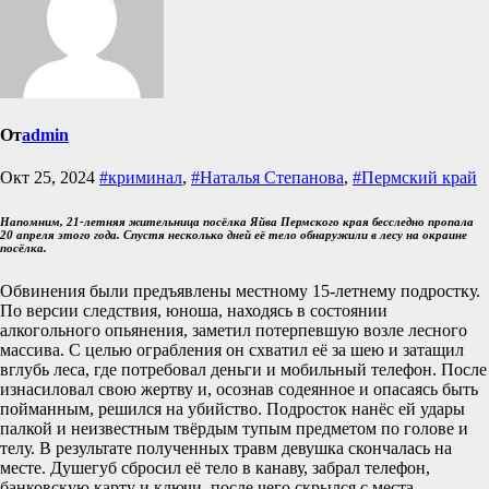
От
admin
Окт 25, 2024
#криминал
,
#Наталья Степанова
,
#Пермский край
Напомним, 21-летняя жительница посёлка Яйва Пермского края бесследно пропала
20 апреля этого года. Спустя несколько дней её тело обнаружили в лесу на окраине
посёлка.
Обвинения были предъявлены местному 15-летнему подростку.
По версии следствия, юноша, находясь в состоянии
алкогольного опьянения, заметил потерпевшую возле лесного
массива. С целью ограбления он схватил её за шею и затащил
вглубь леса, где потребовал деньги и мобильный телефон. После
изнасиловал свою жертву и, осознав содеянное и опасаясь быть
пойманным, решился на убийство. Подросток нанёс ей удары
палкой и неизвестным твёрдым тупым предметом по голове и
телу. В результате полученных травм девушка скончалась на
месте. Душегуб сбросил её тело в канаву, забрал телефон,
банковскую карту и ключи, после чего скрылся с места