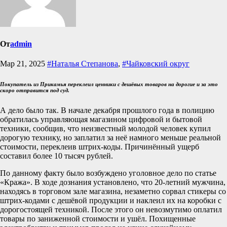
От
admin
Мар 21, 2025
#Наталья Степанова
,
#Чайковский округ
Покупатель из Прикамья переклеил ценники с дешёвых товаров на дорогие и за это
скоро отправится под суд.
А дело было так. В начале декабря прошлого года в полицию
обратилась управляющая магазином цифровой и бытовой
техники, сообщив, что неизвестный молодой человек купил
дорогую технику, но заплатил за неё намного меньше реальной
стоимости, переклеив штрих-коды. Причинённый ущерб
составил более 10 тысяч рублей.
По данному факту было возбуждено уголовное дело по статье
«Кража». В ходе дознания установлено, что 20-летний мужчина,
находясь в торговом зале магазина, незаметно сорвал стикеры со
штрих-кодами с дешёвой продукции и наклеил их на коробки с
дорогостоящей техникой. После этого он невозмутимо оплатил
товары по заниженной стоимости и ушёл. Похищенные