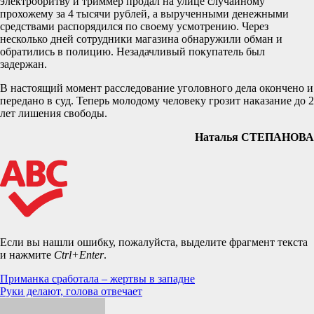
электробритву и триммер продал на улице случайному
прохожему за 4 тысячи рублей, а вырученными денежными
средствами распорядился по своему усмотрению. Через
несколько дней сотрудники магазина обнаружили обман и
обратились в полицию. Незадачливый покупатель был
задержан.
В настоящий момент расследование уголовного дела окончено и
передано в суд. Теперь молодому человеку грозит наказание до 2
лет лишения свободы.
Наталья СТЕПАНОВА
Если вы нашли ошибку, пожалуйста, выделите фрагмент текста
и нажмите
Ctrl+Enter
.
Навигация
Приманка сработала – жертвы в западне
Руки делают, голова отвечает
по