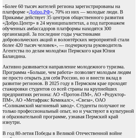
«Более 60 тысяч жителей региона зарегистрированы на
платформе «
Добро.РФ
«, 70% из них — молодые люди. В
Прикамье действует 35 центров общественного развития
«Добро.Центр» в 24 муниципалитетах, а под патронажем
обученных амбассадоров платформы находятся 300
организаций. За последние годы участниками
добровольческих акций и волонтёрских мероприятий стали
более 420 тысяч человек», — подчеркнула руководитель
Агентства по делам молодёжи Пермского края Юлия
Баландина.
Активно развивается направление молодежного туризма.
Программа «Больше, чем работа» позволяет молодым людям
не просто открыть для себя Россию, но и внести вклад в
развитие регионов. В 2025 году в Пермском крае проходят
стажировки студентов со всей страны на крупнейших
предприятиях региона: АО «Протон-ПМ», АО «Редуктор-
ПМ», АО «Метафракс Кемикалс», «Свеза», ОАО
«Соликамский магниевый завод». Студенты получают не
только профессиональный опыт, но и участвуют в культурной
и образовательной программе, узнавая Пермский край
изнутри.
В год 80-летия Победы в Великой Отечественной войне