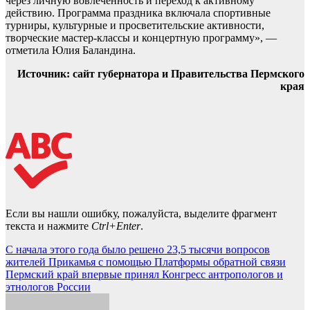
через личную вовлечённость и переход к активному
действию. Программа праздника включала спортивные
турниры, культурные и просветительские активности,
творческие мастер-классы и концертную программу», —
отметила Юлия Баландина.
Источник: сайт губернатора и Правительства Пермского
края
Если вы нашли ошибку, пожалуйста, выделите фрагмент
текста и нажмите
Ctrl+Enter
.
Навигация
С начала этого года было решено 23,5 тысячи вопросов
жителей Прикамья с помощью Платформы обратной связи
по
Пермский край впервые принял Конгресс антропологов и
записям
этнологов России