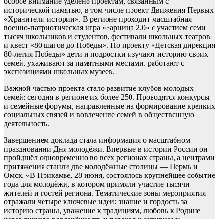
особое внимание уделено проектам, связанным с
исторической памятью, в том числе проект Движения Первых
«Хранители истории». В регионе проходит масштабная
военно-патриотическая игра «Зарница 2.0» с участием семи
тысяч школьников и студентов, фестивали школьных театров
и квест «80 шагов до Победы». По проекту «Детская дирекция
80-летия Победы» дети и подростки изучают историю своих
семей, ухаживают за памятными местами, работают с
экспозициями школьных музеев.
Важной частью проекта стало развитие клубов молодых
семей: сегодня в регионе их более 250. Проводятся конкурсы
и семейные форумы, направленные на формирование крепких
социальных связей и вовлечение семей в общественную
деятельность.
Завершением доклада стала информация о масштабном
праздновании Дня молодёжи. Впервые в истории России он
пройдшёл одновременно во всех регионах страны, а центрами
притяжения станли две молодёжные столицы — Пермь и
Омск. «В Прикамье, 28 июня, состоялось крупнейшее событие
года для молодёжи, в котором примяли участие тысячи
жителей и гостей региона. Тематические зоны мероприятия
отражали четыре ключевые идеи: знание и гордость за
историю страны, уважение к традициям, любовь к Родине