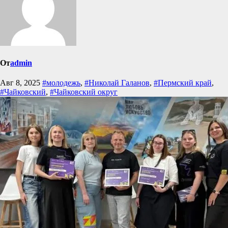
От
admin
Авг 8, 2025
#молодежь
,
#Николай Галанов
,
#Пермский край
,
#Чайковский
,
#Чайковский округ