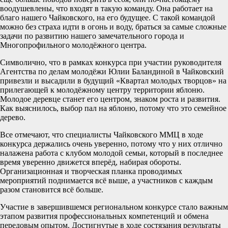
воодушевлены, что входят в такую команду. Она работает на
благо нашего Чайковского, на его будущее. С такой командой
можно без страха идти в огонь и воду, браться за самые сложные
задачи по развитию нашего замечательного города и
Многопрофильного молодёжного центра.
Символично, что в рамках конкурса при участии руководителя
Агентства по делам молодёжи Юлии Баландиной в Чайковский
привезли и высадили в будущий «Квартал молодых творцов» на
прилегающей к молодёжному центру территории яблоню.
Молодое деревце станет его центром, знаком роста и развития.
Как выяснилось, выбор пал на яблоню, потому что это семейное
дерево.
Все отмечают, что специалисты Чайковского ММЦ в ходе
конкурса держались очень уверенно, потому что у них отлично
налажена работа с клубом молодой семьи, который в последнее
время уверенно движется вперёд, набирая обороты.
Организационная и творческая планка проводимых
мероприятий поднимается всё выше, а участников с каждым
разом становится всё больше.
Участие в завершившемся региональном конкурсе стало важным
этапом развития профессиональных компетенций и обмена
передовым опытом. Достигнутые в ходе состязания результаты