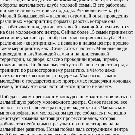
обороты деятельность клуба молодой семьи. В его работе мы
широко используем новые подходы. Руководителем клуба –
Марией Большаковой – накоплен огромный опыт проведения
различных мероприятий; форматы работы, которые она
разрабатывает, поддерживаются всей командой и реализуются
на базе молодёжного центра. Сейчас более 15 семей принимают
активное участие в разнообразных мероприятиях клуба. Это
различные «квартирники», а недавно в нашем центре прошло
такое мероприятие, как «Семь соток счастья». Молодые люди
приходили в клуб молодой семьи и на прилегающей
территории, во дворе, классно проводили время, играли,
сплачивались. По большому счёту это были не просто игры, а
тренинги по разностороннему развитию, в чём-то даже
психологическая помощь, поддержка. Мы рассказываем
молодёжи о государственных программах поддержки молодых
семей, потому что она часто об этом просто не знает».
Победа в таком престижном конкурсе не может не повлиять на
дальнейшую работу молодёжного центра. Самое главное, все
знают – и это было ещё раз подтверждено, что в Чайковском
многопрофильном молодёжном центре собралась и успешно
действует команда настоящих профессионалов, которая
добивается необходимых результатов и ориентирована на
дальнейшее развитие. Новая победа дала сотрудникам центра
ещё больше поводов поверить в себя; они по-настоящему