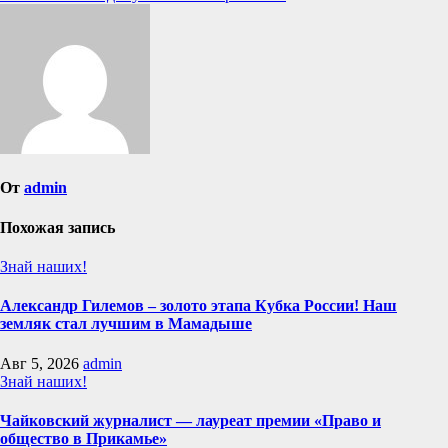
по
записям
От
admin
Похожая запись
Знай наших!
Александр Гилемов – золото этапа Кубка России! Наш
земляк стал лучшим в Мамадыше
Авг 5, 2026
admin
Знай наших!
Чайковский журналист — лауреат премии «Право и
общество в Прикамье»