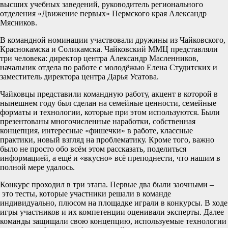
высших учебных заведений, руководитель регионального
отделения «Движение первых» Пермского края Александр
Мясников.
В командной номинации участвовали дружины из Чайковского,
Краснокамска и Соликамска. Чайковский ММЦ представляли
три человека: директор центра Александр Масленников,
начальник отдела по работе с молодёжью Елена Студитских и
заместитель директора центра Дарья Усатова.
Чайковцы представили командную работу, акцент в которой в
нынешнем году был сделан на семейные ценности, семейные
форматы и технологии, которые при этом используются. Были
презентованы многочисленные наработки, собственная
концепция, интересные «фишечки» в работе, классные
практики, новый взгляд на проблематику. Кроме того, важно
было не просто обо всём этом рассказать, поделиться
информацией, а ещё и «вкусно» всё преподнести, что нашим в
полной мере удалось.
Конкурс проходил в три этапа. Первые два были заочными –
это тесты, которые участники решали в команде
индивидуально, плюсом на площадке играли в конкурсы. В ходе
игры участников и их компетенции оценивали эксперты. Далее
команды защищали свою концепцию, используемые технологии