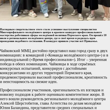
Наглядным свидетельством этого стало успешное выступление специалистов
Многопрофильного молодёжного центра в краевом конкурсе профессионального
мастерства работников сферы молодёжной политики Пермского края. Он прошёл 10
июля в
региональном молодёжном центре, где в своё время и родилась идея
проведения подобного состязания
. В конкурсе приняло участие всё Прикамье.
Чайковский ММЦ достойно представил наш город сразу в двух
номинациях: в командной («Команда молодёжного центра») и в
индивидуальной («Время профессионалов»). Итог – уверенная
победа в обеих номинациях. Чайковцы в ходе серьёзных
конкурсных испытаний, конкурируя с достойными
конкурсантами из других территорий Пермского края,
продемонстрировали высокий профессионализм, креативность
и неистощимость на свежие идеи.
Профессионализм участников, оригинальность их взглядов и
новизну подходов к работе оценивало компетентное жюри. В
него вошли руководитель регионального молодёжного центра
Алексей Шерстобитов, глава Агентства по делам молодёжи
Юлия Баландина, представители средних специальных и