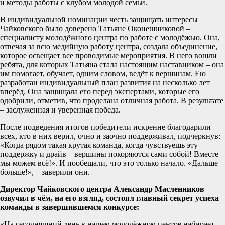
и методы работы с клубом молодой семьи.
В индивидуальной номинации честь защищать интересы
Чайковского было доверено Татьяне Оконешниковой –
специалисту молодёжного центра по работе с молодёжью. Она,
отвечая за всю медийную работу центра, создала объединение,
которое освещает все проводимые мероприятия. В него вошли
ребята, для которых Татьяна стала настоящим наставником – она
им помогает, обучает, одним словом, ведёт к вершинам. Ею
разработан индивидуальный план развития на несколько лет
вперёд. Она защищала его перед экспертами, которые его
одобрили, отметив, что проделана отличная работа. В результате
– заслуженная и уверенная победа.
После подведения итогов победители искренне благодарили
всех, кто в них верил, очно и заочно поддерживал, подчеркнув:
«Когда рядом такая крутая команда, когда чувствуешь эту
поддержку и драйв – вершины покоряются сами собой! Вместе
мы можем всё!». И пообещали, что это только начало. «Дальше –
больше!», – заверили они.
Директор Чайковского центра Александр Масленников
озвучил в чём, на его взгляд, состоял главный секрет успеха
команды в завершившемся конкурсе:
«На сегодняшний день в нашем молодёжном центре набирает