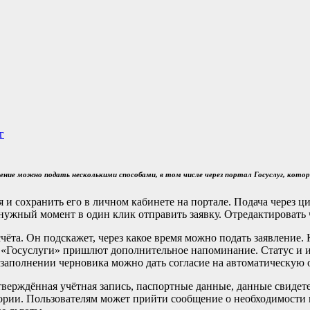
г
вление можно подать несколькими способами, в том числе через портал Госуслуг, ко
я и сохранить его в личном кабинете на портале. Подача через
нужный момент в один клик отправить заявку. Отредактировать
ёта. Он подскажет, через какое время можно подать заявление. 
ии «Госуслуги» пришлют дополнительное напоминание. Статус и
и заполнении черновика можно дать согласие на автоматическую 
тверждённая учётная запись, паспортные данные, данные свидет
ории. Пользователям может прийти сообщение о необходимости 