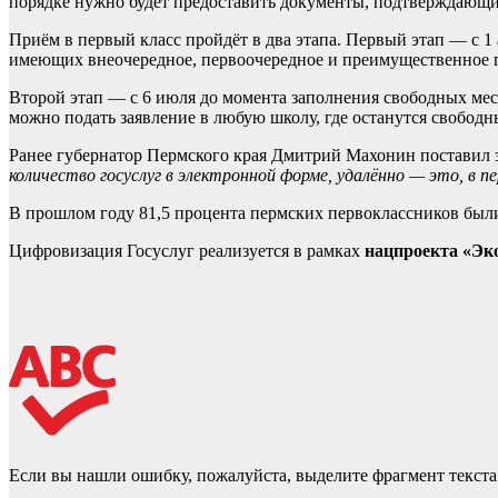
порядке нужно будет предоставить документы, подтверждающи
Приём в первый класс пройдёт в два этапа. Первый этап — с 1 
имеющих внеочередное, первоочередное и преимущественное пр
Второй этап — с 6 июля до момента заполнения свободных мест
можно подать заявление в любую школу, где останутся свободн
Ранее губернатор Пермского края Дмитрий Махонин поставил 
количество госуслуг в электронной форме, удалённо — это, в 
В прошлом году 81,5 процента пермских первоклассников были 
Цифровизация Госуслуг реализуется в рамках
нацпроекта «Эко
Если вы нашли ошибку, пожалуйста, выделите фрагмент текст