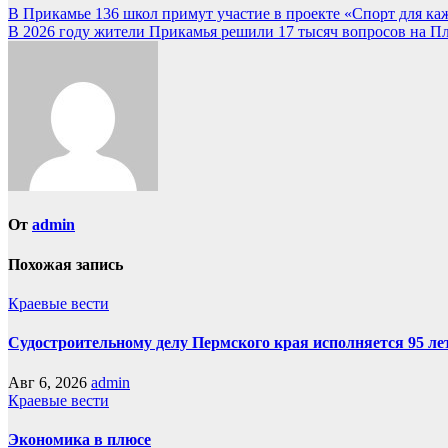
Навигация
В Прикамье 136 школ примут участие в проекте «Спорт для каж
В 2026 году жители Прикамья решили 17 тысяч вопросов на П
по
записям
От
admin
Похожая запись
Краевые вести
Судостроительному делу Пермского края исполняется 95 ле
Авг 6, 2026
admin
Краевые вести
Экономика в плюсе