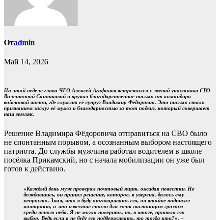
От
admin
Май 14, 2026
На этой неделе глава ЧГО Алексей Агафонов встретился с женой участника СВО
Валентиной Санниковой и вручил благодарственное письмо от командира
войсковой части, где служит её супруг Владимир Фёдорович. Это письмо стало
признанием заслуг её мужа и благодарностью за тот подвиг, который совершает
наш земляк.
Решение Владимира Фёдоровича отправиться на СВО было
не спонтанным порывом, а осознанным выбором настоящего
патриота. До службы мужчина работал водителем в школе
посёлка Прикамский, но с начала мобилизации он уже был
готов к действию.
«Каждый день муж проверял почтовый ящик, ожидая повестки. Не
дождавшись, он принял решение, которое, я уверена, далось ему
непросто. Зная, что я буду отговаривать его, он втайне подписал
контракт, и это известие стало для меня настоящим громом
среди ясного неба. Я не могла поверить, но, в итоге, приняла его
выбор. Ведь если я не буду его поддерживать, то тогда кто?»,
–