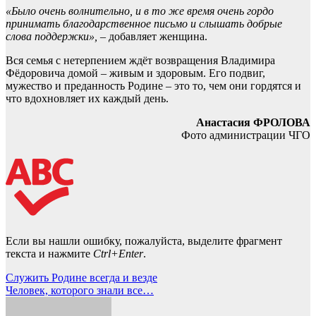
«Было очень волнительно, и в то же время очень гордо
принимать благодарственное письмо и слышать добрые
слова поддержки»,
– добавляет женщина.
Вся семья с нетерпением ждёт возвращения Владимира
Фёдоровича домой – живым и здоровым. Его подвиг,
мужество и преданность Родине – это то, чем они гордятся и
что вдохновляет их каждый день.
Анастасия ФРОЛОВА
Фото администрации ЧГО
Если вы нашли ошибку, пожалуйста, выделите фрагмент
текста и нажмите
Ctrl+Enter
.
Навигация
Служить Родине всегда и везде
Человек, которого знали все…
по