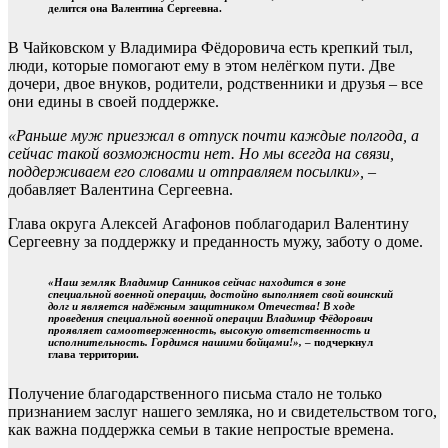
делится она Валентина Сергеевна.
В Чайковском у Владимира Фёдоровича есть крепкий тыл,
люди, которые помогают ему в этом нелёгком пути. Две
дочери, двое внуков, родители, родственники и друзья – все
они едины в своей поддержке.
«Раньше муж приезжал в отпуск почти каждые полгода, а
сейчас такой возможности нет. Но мы всегда на связи,
поддерживаем его словами и отправляем посылки»,
–
добавляет Валентина Сергеевна.
Глава округа Алексей Агафонов поблагодарил Валентину
Сергеевну за поддержку и преданность мужу, заботу о доме.
«Наш земляк Владимир Санников сейчас находится в зоне
специальной военной операции, достойно выполняет свой воинский
долг и является надёжным защитником Отечества! В ходе
проведения специальной военной операции Владимир Фёдорович
проявляет самоотверженность, высокую ответственность и
исполнительность. Гордимся нашими бойцами!»,
– подчеркнул
глава территории.
Получение благодарственного письма стало не только
признанием заслуг нашего земляка, но и свидетельством того,
как важна поддержка семьи в такие непростые времена.