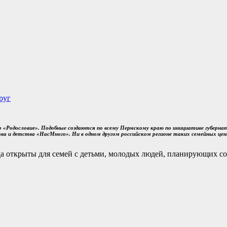
руг
р «Родословие». Подобные создаются по всему Пермскому краю по инициативе губерн
ва и детства «НасМного». Ни в одном другом российском регионе таких семейных це
гда открыты для семей с детьми, молодых людей, планирующих с