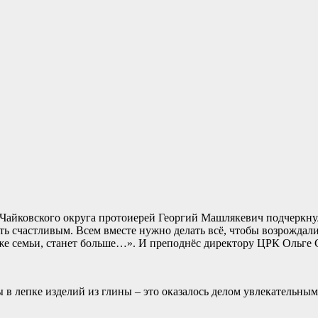
айковского округа протоиерей Георгий Машлякевич подчеркнул:
быть счастливым. Всем вместе нужно делать всё, чтобы возрожда
оже семьи, станет больше…». И преподнёс директору ЦРК Ольге
 в лепке изделий из глины – это оказалось делом увлекательным