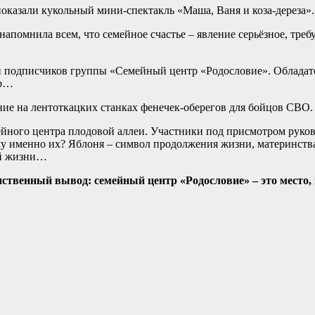
оказали кукольный мини-спектакль «Маша, Ваня и коза-дереза».
 напомнила всем, что семейное счастье – явление серьёзное, тр
ди подписчиков группы «Семейный центр «Родословие». Обладат
ер…
е на лентоткацких станках фенечек-оберегов для бойцов СВО.
ейного центра плодовой аллеи. Участники под присмотром руко
именно их? Яблоня – символ продолжения жизни, материнства, а 
ой жизни…
твенный вывод: семейный центр «Родословие» – это место, гд