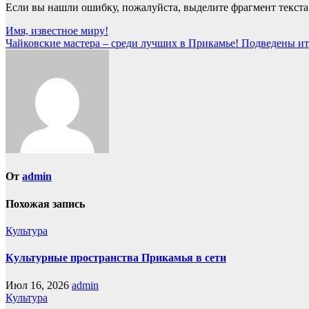
Если вы нашли ошибку, пожалуйста, выделите фрагмент текст
Навигация
Имя, известное миру!
Чайковские мастера – среди лучших в Прикамье! Подведены ит
по
записям
От
admin
Похожая запись
Культура
Культурные пространства Прикамья в сети
Июл 16, 2026
admin
Культура