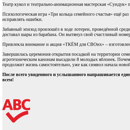
Театр кукол и театрально-анимационная мастерская «Сундук» п
Психологическая игра «Три кольца семейного счастья» ещё раз
исправлять ошибки.
Забавный эпизод произошёл в ходе лотереи, проведённой сре
доставал шары из барабана. Он вытянул свой счастливый ном
Привлекла внимание и акция «ТКЁМ для СВОих» – изготовлени
Завершилась церемония открытия посадкой на территории сем
агротехническим канонам высадили 8 молодых яблонек. Почему 
продолжит жизнь самостоятельно, уже как символ начала нов
После всего увиденного и услышанного напрашивается единс
всем!