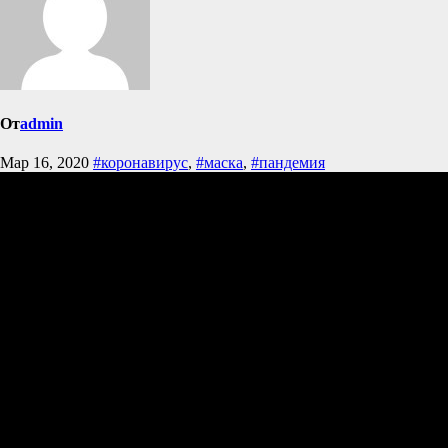
От
admin
Мар 16, 2020
#коронавирус
,
#маска
,
#пандемия