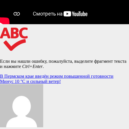
Если вы нашли ошибку, пожалуйста, выделите фрагмент текста
и нажмите
Ctrl+Enter
.
Навигация
В Пермском крае введён режим повышенной готовности
Минус 10 °C и сильный ветер!
по
записям