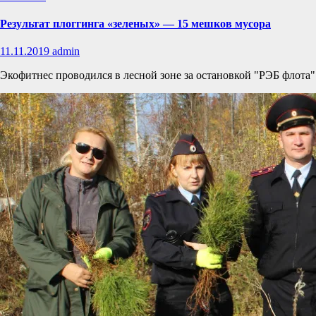
Результат плоггинга «зеленых» — 15 мешков мусора
11.11.2019
admin
Экофитнес проводился в лесной зоне за остановкой "РЭБ флота"