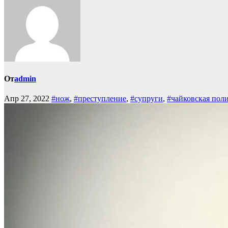
От
admin
Апр 27, 2022
#нож
,
#преступление
,
#супруги
,
#чайковская пол