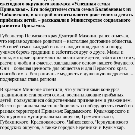
ежегодного окружного конкурса «Успешная семья
Приволжья». Его победителем стала семья Балабановых из
Чайковского, в которой воспитываются двое своих и девять
приёмных детей, – рассказали в Министерстве социального
развития Прикамья.
Губернатор Пермского края Дмитрий Махонин ранее отмечал,
что неравнодушные родители – настоящее достояние общества.
«В своей семье каждый из нас находит поддержку и опору,
учимся беречь традиции и заботиться друг о друге. Мамы и
папы, которые принимают на воспитание детей, заботятся о них,
растят в любви и счастье, закладывают основу нашего будущего.
Они – большая ценность для общества и для Пермского края,
спасибо им за безграничные мудрость и душевную щедрость», –
подчеркивал глава региона.
В краевом Минсоце отметили, что участниками конкурса
традиционно становятся семьи, воспитывающие приёмных
детей, пользующиеся общественным признанием и уважением.
Всего в региональном этапе боролись за победу десять семей из
разных территорий Прикамья: Бардымского, Кудымкарского и
Кунгурского муниципальных округов, Гремячинского,
Губахинского, Краснокамского, Чайковского, Чернушинского
городских округов, а также городов Березники и Кудымкар.