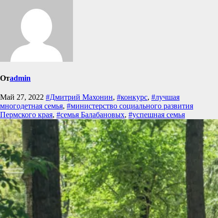
От
admin
Май 27, 2022
#Дмитрий Махонин
,
#конкурс
,
#лучшая
многодетная семья
,
#министерство социального развития
Пермского края
,
#семья Балабановых
,
#успешная семья