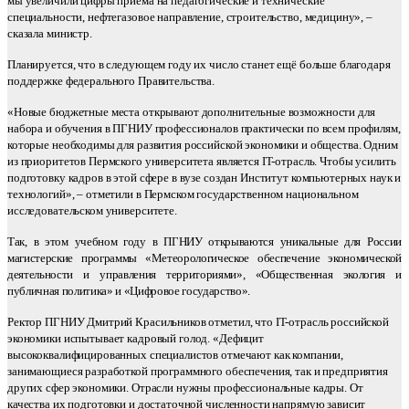
мы увеличили цифры приёма на педагогические и технические
специальности, нефтегазовое направление, строительство, медицину», –
сказала министр.
Планируется, что в следующем году их число станет ещё больше благодаря
поддержке федерального Правительства.
«Новые бюджетные места открывают дополнительные возможности для
набора и обучения в ПГНИУ профессионалов практически по всем профилям,
которые необходимы для развития российской экономики и общества. Одним
из приоритетов Пермского университета является IT-отрасль. Чтобы усилить
подготовку кадров в этой сфере в вузе создан Институт компьютерных наук и
технологий», – отметили в Пермском государственном национальном
исследовательском университете.
Так, в этом учебном году в ПГНИУ открываются уникальные для России
магистерские программы «Метеорологическое обеспечение экономической
деятельности и управления территориями», «Общественная экология и
публичная политика» и «Цифровое государство».
Ректор ПГНИУ Дмитрий Красильников отметил, что IT-отрасль российской
экономики испытывает кадровый голод. «Дефицит
высококвалифицированных специалистов отмечают как компании,
занимающиеся разработкой программного обеспечения, так и предприятия
других сфер экономики. Отрасли нужны профессиональные кадры. От
качества их подготовки и достаточной численности напрямую зависит