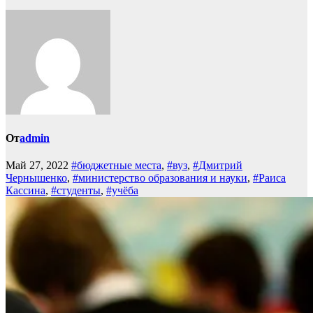
От
admin
Май 27, 2022
#бюджетные места
,
#вуз
,
#Дмитрий
Чернышенко
,
#министерство образования и науки
,
#Раиса
Кассина
,
#студенты
,
#учёба