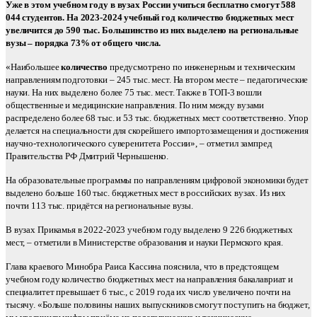
Уже в этом учебном году в вузах России учиться бесплатно смогут 588
044 студентов. На 2023-2024 учебный год количество бюджетных мест
увеличится до 590 тыс. Большинство из них выделено на региональные
вузы – порядка 73% от общего числа.
«Наибольшее
количество
предусмотрено по инженерным и техническим
направлениям подготовки – 245 тыс. мест. На втором месте – педагогические
науки. На них выделено более 75 тыс. мест. Также в ТОП-3 вошли
общественные и медицинские направления. По ним между вузами
распределено более 68 тыс. и 53 тыс. бюджетных мест соответственно. Упор
делается на специальности для скорейшего импортозамещения и достижения
научно-технологического суверенитета России», – отметил зампред
Правительства РФ Дмитрий Чернышенко.
На образовательные программы по направлениям цифровой экономики будет
выделено больше 160 тыс. бюджетных мест в российских вузах. Из них
почти 113 тыс. придётся на региональные вузы.
В вузах Прикамья в 2022-2023 учебном году выделено 9 226 бюджетных
мест, – отметили в Министерстве образования и науки Пермского края.
Глава краевого Минобра Раиса Кассина пояснила, что в предстоящем
учебном году количество бюджетных мест на направления бакалавриат и
специалитет превышает 6 тыс., с 2019 года их число увеличено почти на
тысячу. «Больше половины наших выпускников смогут поступить на бюджет,