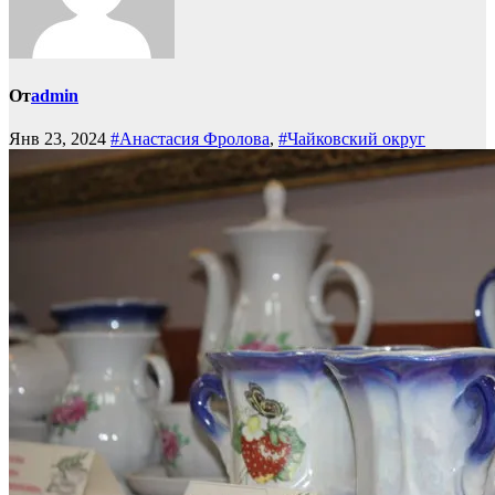
От
admin
Янв 23, 2024
#Анастасия Фролова
,
#Чайковский округ