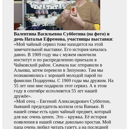
Валентина Васильевна Субботина (на фото) и
дочь Наталья Ефремова,
участницы выставки
:
«Мой чайный сервиз тоже находится на этой
замечательной выставке. Его история началась
давно. В 1969 году мы с мужем окончили
институт и по распределению приехали в
Чайковский район. Сначала нас отправили в
Альняш, затем перевели в Зипуново. Там мы
познакомились с хорошей молодой парой по
фамилии Подаруевы. С 1969 годы мы дружим. На
55 лет они мне подарили этот сервиз. А в этом
году в сентябре исполняется 55 лет нашей
дружбе».
«Мой отец – Евгений Александрович Субботин,
бывший председатель колхоза села Ваньки. В
нашей семье есть один чайный предмет, который
для нас очень ценен. Это – кружка. Её история
появления в нашей семье довольно простая. Мой
папа очень любил читать газету, а на последней