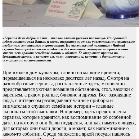
«Береги в доме добро, а в чае – тепло» гласит русская пословица. На прошлой
неделе жители села Ваньки и гости территории стали участниками и зрителями
необычного культурного мероприятия. На выставке под названием «Чайный
сервиз» были представлены предметы для чаепития, которые на протяжении
многих лет хранят семейные тайны и обычаи. Её открытие прошло по-
домашнему тепло: с концертом, чаем, порогами и, конечно, с бесконечными
историями и воспоминаниями.
При входе в дом культуры, словно на машине времени,
перемещаешься на несколько десятков лет назад. Смотря на
разнообразные сервизы, расставленные здесь, мгновенно
представляется уютная домашняя обстановка, стол, вазочки с
вареньем, а рядом родные, близкие и друзья. Все, заходящие
сюда, с интересом разглядывают чайные приборы и
внимательно слушают семейные истории – главные
экспонаты этой выставки. Например, здесь представлены
сервизы, которые хранятся, как воспоминание об особенной
дате, на которую они были подарены, или как память о людях,
для которых они были дороги, а может, как напоминание о
каком-то событии. Среди множества яркой посуды нашлось