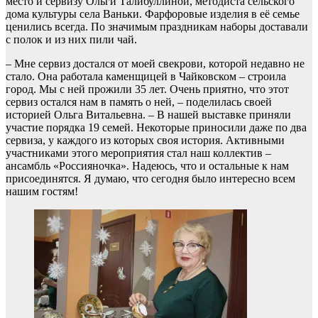
место и сервизу Ольги Талибуллиной, методиста сельского
дома культуры села Ваньки. Фарфоровые изделия в её семье
ценились всегда. По значимым праздникам наборы доставали
с полок и из них пили чай.
– Мне сервиз достался от моей свекрови, которой недавно не
стало. Она работала каменщицей в Чайковском – строила
город. Мы с ней прожили 35 лет. Очень приятно, что этот
сервиз остался нам в память о ней, – поделилась своей
историей Ольга Витальевна. – В нашей выставке приняли
участие порядка 19 семей. Некоторые приносили даже по два
сервиза, у каждого из которых своя история. Активными
участниками этого мероприятия стал наш коллектив –
ансамбль «Россияночка». Надеюсь, что и остальные к нам
присоединятся. Я думаю, что сегодня было интересно всем
нашим гостям!