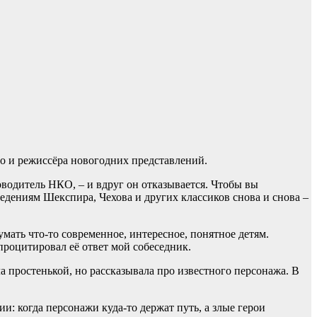
 но и режиссёра новогодних представлений.
оводитель НКО, – и вдруг он отказывается. Чтобы вы
едениям Шекспира, Чехова и других классиков снова и снова –
мать что-то современное, интересное, понятное детям.
процитировал её ответ мой собеседник.
ла простенькой, но рассказывала про известного персонажа. В
и: когда персонажи куда-то держат путь, а злые герои