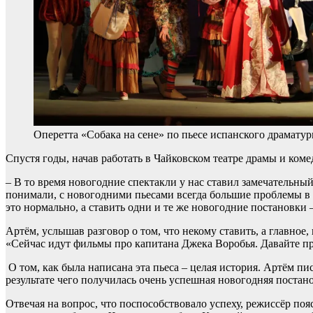
Оперетта «Собака на сене» по пьесе испанского драматур
Спустя годы, начав работать в Чайковском театре драмы и коме
– В то время новогодние спектакли у нас ставил замечательны
понимали, с новогодними пьесами всегда большие проблемы в т
это нормально, а ставить одни и те же новогодние постановки 
Артём, услышав разговор о том, что некому ставить, а главное
«Сейчас идут фильмы про капитана Джека Воробья. Давайте про 
О том, как была написана эта пьеса – целая история. Артём пи
результате чего получилась очень успешная новогодняя постано
Отвечая на вопрос, что поспособствовало успеху, режиссёр поя