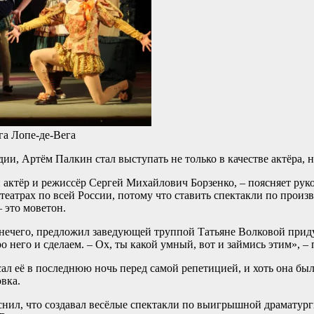
га Лопе-де-Вега
дии, Артём Палкин стал выступать не только в качестве актёра,
й актёр и режиссёр Сергей Михайлович Борзенко, – поясняет рук
еатрах по всей России, потому что ставить спектакли по произв
– это моветон.
, нечего, предложил заведующей труппой Татьяне Волковой приду
него и сделаем. – Ох, ты какой умный, вот и займись этим», – 
сал её в последнюю ночь перед самой репетицией, и хоть она бы
вка.
снил, что создавал весёлые спектакли по выигрышной драматурги