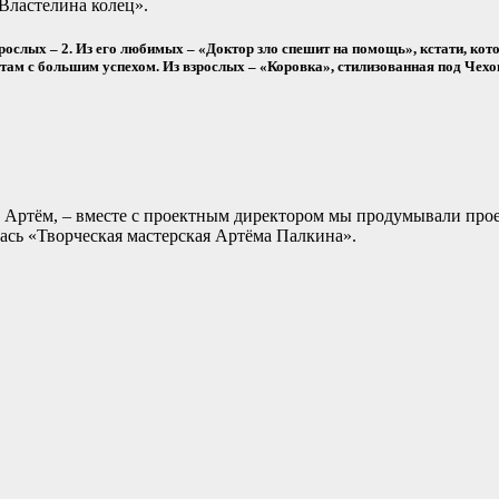
Властелина колец».
 взрослых – 2. Из его любимых – «Доктор зло спешит на помощь», кстати, к
там с большим успехом. Из взрослых – «Коровка», стилизованная под Чех
ет Артём, – вместе с проектным директором мы продумывали про
лась «Творческая мастерская Артёма Палкина».