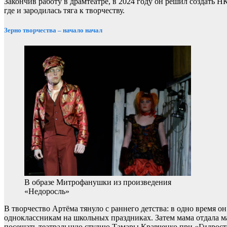
Закончив работу в драмтеатре, в 2024 году он решил создать Н
где и зародилась тяга к творчеству.
Зерно творчества – начало начал
В образе Митрофанушки из произведения
«Недоросль»
В творчество Артёма тянуло с раннего детства: в одно время о
одноклассникам на школьных праздниках. Затем мама отдала ма
посещать театральную студию Тамары Кравченко при «Гидростр