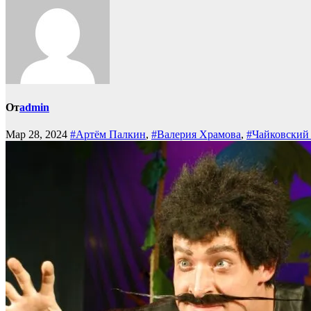
От
admin
Мар 28, 2024
#Артём Палкин
,
#Валерия Храмова
,
#Чайковский