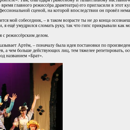
 то время главного режиссёра драмтеатра) его пригласили в этот
офессиональной сценой, на которой впоследствии он провёл нема
ится мой собеседник, – в таком возрасте ты не до конца осознае
ти, я ещё умудрился сломать руку, так что гипс прикрывали как м
я с режиссёрским делом.
ссказывает Артём, – поначалу была идея постановки по произвед
, а чем больше действующих лиц, тем тяжелее репетировать, особ
од названием «Брат».