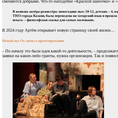
сменяются добрыми. Что-то наподобие «Красной шапочки» и «
В копилке актёра-режиссёра: новогодних пьес 10-12, детских – 4,
ТЮЗ города Казани, была переведена на татарский язык и прошла 
искал» – философская сказка для самых маленьких.
В 2024 году Артём открывает новую страницу своей жизни…
Новый акт. От сцены к проектированию
– По началу это была идея какой-то деятельности, – продолжа
заявки на какие-либо гранты, нужна организация. Так и появи