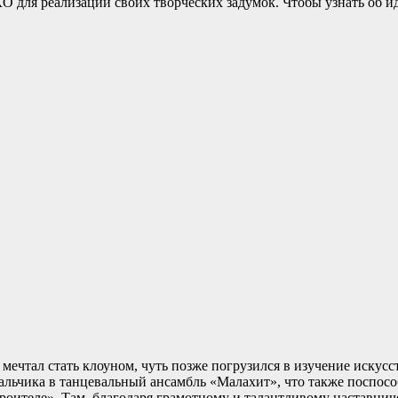
КО для реализации своих творческих задумок. Чтобы узнать об ид
н мечтал стать клоуном, чуть позже погрузился в изучение искус
льчика в танцевальный ансамбль «Малахит», что также поспособ
оителе». Там, благодаря грамотному и талантливому наставниче