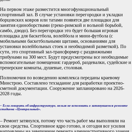
На первом этаже разместится многофункциональный
спортивный зал. В случае установки перегородки и укладки
борцовских ковров или татами появятся две площадки для
занятия единоборствами (греко-римской и вольной борьбой,
самбо, дзюдо). Без перегородки это будет большая игровая
площадка для баскетбола, волейбола и мини-футбола (с
мобильными баскетбольными щитами, основаниями для
установки волейбольных стоек и необходимой разметкой). По
сути, это спортивный зал-трансформер с раздвижными
трибунами на 300 мест. Будут предусмотрены все необходимые
вспомогательные помещения: гардероб, раздевалки, судейские и
тренерские комнаты, душевые, столовая.
Полномочия по возведению комплекса переданы краевому
Минстрою. Составлено техзадание для разработки проектно-
сметной документации. Сооружение запланировано на 2026-
2028 годы.
– Если говорить об инфраструктуре, нельзя не вспомнить о затянувшемся ремонте
стадиона «Центральный».
– Ремонт затянулся, потому что часть работ мы выполняли на
свои средства. Спортивное ядро готово, и сегодня все усилия
направлены на завершение ремонта административного здания,