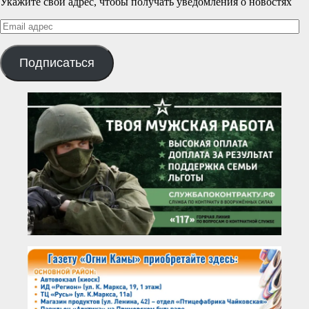
Укажите свой адрес, чтобы получать уведомления о новостях
Email
адрес
Подписаться