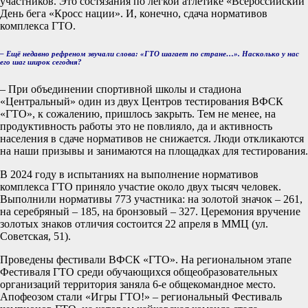
участников. Это состязания по лёгкой атлетике «Всероссийский
День бега «Кросс нации». И, конечно, сдача нормативов
комплекса ГТО.
– Ещё недавно рефреном звучали слова: «ГТО шагает по стране…». Насколько у нас
его шаг широк сегодня?
– При объединении спортивной школы и стадиона
«Центральный» один из двух Центров тестирования ВФСК
«ГТО», к сожалению, пришлось закрыть. Тем не менее, на
продуктивность работы это не повлияло, да и активность
населения в сдаче нормативов не снижается. Люди откликаются
на наши призывы и занимаются на площадках для тестирования.
В 2024 году в испытаниях на выполнение нормативов
комплекса ГТО приняло участие около двух тысяч человек.
Выполнили нормативы 773 участника: на золотой значок – 261,
на серебряный – 185, на бронзовый – 327. Церемония вручение
золотых знаков отличия состоится 22 апреля в ММЦ (ул.
Советская, 51).
Проведены фестивали ВФСК «ГТО». На региональном этапе
Фестиваля ГТО среди обучающихся общеобразовательных
организаций территория заняла 6-е общекомандное место.
Апофеозом стали «Игры ГТО!» – региональный Фестиваль