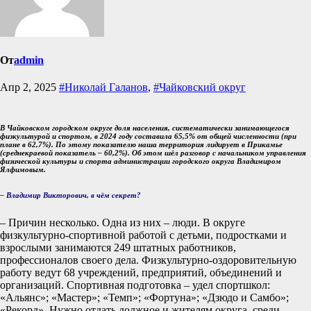
От
admin
Апр 2, 2025
#Николай Галанов
,
#Чайковский округ
В Чайковском городском округе доля населения, систематически занимающегося
физкультурой и спортом, в 2024 году составила 65,5% от общей численности (при
плане в 62,7%). По этому показателю наша территория лидирует в Прикамье
(среднекраевой показатель – 60,2%). Об этом шёл разговор с начальником управления
физической культуры и спорта администрации городского округа Владимиром
Ялфимовым.
– Владимир Викторович, в чём секрет?
– Причин несколько. Одна из них – люди. В округе
физкультурно-спортивной работой с детьми, подростками и
взрослыми занимаются 249 штатных работников,
профессионалов своего дела. Физкультурно-оздоровительную
работу ведут 68 учреждений, предприятий, объединений и
организаций. Спортивная подготовка – удел спортшкол:
«Альянс»; «Мастер»; «Темп»; «Фортуна»; «Дзюдо и Самбо»;
«Рекорд». Нужно отдать должное и жителям округа, среди