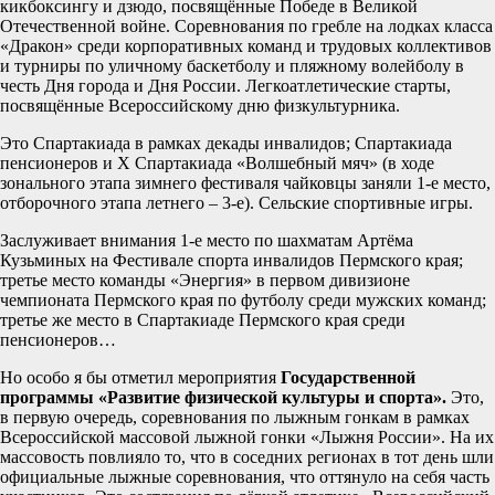
кикбоксингу и дзюдо, посвящённые Победе в Великой
Отечественной войне. Соревнования по гребле на лодках класса
«Дракон» среди корпоративных команд и трудовых коллективов
и турниры по уличному баскетболу и пляжному волейболу в
честь Дня города и Дня России. Легкоатлетические старты,
посвящённые Всероссийскому дню физкультурника.
Это Спартакиада в рамках декады инвалидов; Спартакиада
пенсионеров и Х Спартакиада «Волшебный мяч» (в ходе
зонального этапа зимнего фестиваля чайковцы заняли 1-е место,
отборочного этапа летнего – 3-е). Сельские спортивные игры.
Заслуживает внимания 1-е место по шахматам Артёма
Кузьминых на Фестивале спорта инвалидов Пермского края;
третье место команды «Энергия» в первом дивизионе
чемпионата Пермского края по футболу среди мужских команд;
третье же место в Спартакиаде Пермского края среди
пенсионеров…
Но особо я бы отметил мероприятия
Государственной
программы «Развитие физической культуры и спорта».
Это,
в первую очередь, соревнования по лыжным гонкам в рамках
Всероссийской массовой лыжной гонки «Лыжня России». На их
массовость повлияло то, что в соседних регионах в тот день шли
официальные лыжные соревнования, что оттянуло на себя часть