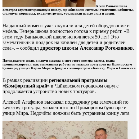
В селе Ваньки глава
осмотрел отремонтированную школу, где обновили: системы отопления, кабинеты,
столовую, коридоры, входную группу, установили новые окна и двери.
На данный момент уже закупили для детей оборудование и
мебель. Теперь школа полностью готова к приему ребят. «В
этом году Ваньковской школе исполняется 50 лет! Это
замечательный подарок на юбилей для детей и родителей
села», – сообщил
директор школы Александр Рогожников.
Пятнадцатого июля, в канун выхода в свет этого номера газеты, глава
проинспектировал, как выполнены работы по укладке тротуаров на Приморском
бульваре, улицах Карла Маркса (рядом с киноцентром «Кама»), Мира и Советская.
В рамках реализации
региональной программы
«Комфортный край»
в Чайковском городском округе
продолжается устройство новых тротуаров.
Алексей Агафонов высказал подрядчику ряд замечаний по
качеству тротуара, уложенного по Приморском бульваре и
улице Мира. Недочёты должны быть устранены концу лета.