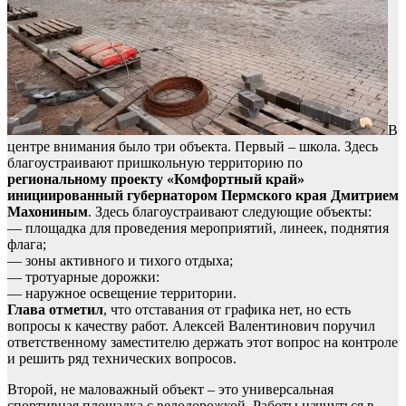
В
центре внимания было три объекта. Первый – школа. Здесь
благоустраивают пришкольную территорию по
региональному проекту «Комфортный край»
инициированный губернатором Пермского края Дмитрием
Махониным
. Здесь благоустраивают следующие объекты:
— площадка для проведения мероприятий, линеек, поднятия
флага;
— зоны активного и тихого отдыха;
— тротуарные дорожки:
— наружное освещение территории.
Глава отметил
, что отставания от графика нет, но есть
вопросы к качеству работ. Алексей Валентинович поручил
ответственному заместителю держать этот вопрос на контроле
и решить ряд технических вопросов.
Второй, не маловажный объект – это универсальная
спортивная площадка с велодорожкой. Работы начнуться в