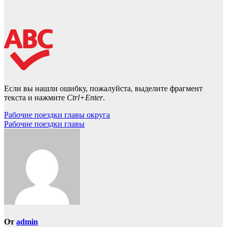
Если вы нашли ошибку, пожалуйста, выделите фрагмент
текста и нажмите
Ctrl+Enter
.
Навигация
Рабочие поездки главы округа
Рабочие поездки главы
по
записям
От
admin