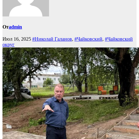
От
admin
Июл 16, 2025
#Николай Галанов
,
#Чайковский
,
#Чайковский
округ