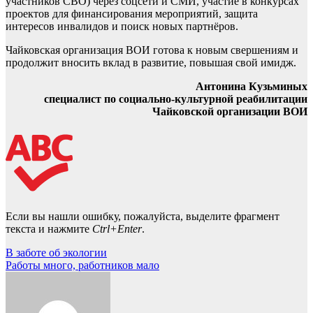
участников СВО) через соцсети и СМИ, участие в конкурсах
проектов для финансирования мероприятий, защита
интересов инвалидов и поиск новых партнёров.
Чайковская организация ВОИ готова к новым свершениям и
продолжит вносить вклад в развитие, повышая свой имидж.
Антонина Кузьминых
специалист по социально-культурной реабилитации
Чайковской организации ВОИ
Если вы нашли ошибку, пожалуйста, выделите фрагмент
текста и нажмите
Ctrl+Enter
.
Навигация
В заботе об экологии
Работы много, работников мало
по
записям