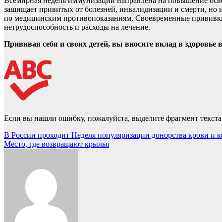
Всемирная неделя иммунизации направлена на повышение осв
защищает привитых от болезней, инвалидизации и смерти, но 
по медицинским противопоказаниям. Своевременные прививки 
нетрудоспособность и расходы на лечение.
Прививая себя и своих детей, вы вносите вклад в здоровье 
Если вы нашли ошибку, пожалуйста, выделите фрагмент текст
Навигация
В России проходит Неделя популяризации донорства крови и к
Место, где возвращают крылья
по
записям