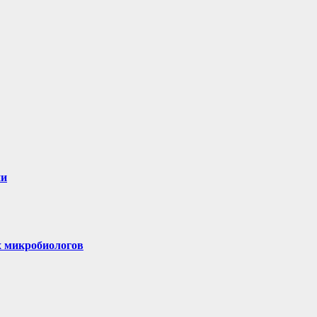
ни
х микробиологов