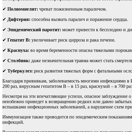
✔
Полиомиелит:
чреват пожизненным параличом.
✔
Дифтерия:
способна вызвать паралич и поражение сердца.
✔
Эпидемический паротит:
может привести к бесплодию и ди
✔
Гепатит В:
увеличивает риск цирроза и рака печени.
✔
Краснуха:
во время беременности опасна тяжелыми пороками
✔
Столбняк:
даже незначительная травма может стать смертел
✔
Туберкулез:
риск развития тяжелых форм с фатальными осло
Благодаря прививкам, заболеваемость многими инфекциями в Ро
200 раз, вирусным гепатитом В – в 15 раз, краснухой – в 700 раз
Несмотря на эти впечатляющие успехи, опасное заблуждение о
неизбежно приведет к возвращению редких или давно забытых
вспышками инфекционных заболеваний, а нарушение схем при
Иммунизация также проводится по эпидемическим показаниям 
инфекций.