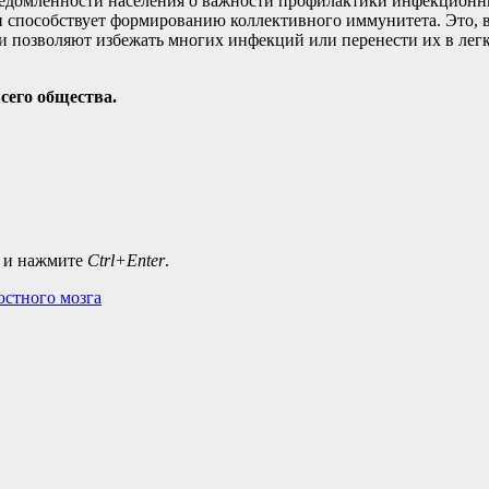
едомленности населения о важности профилактики инфекционны
и способствует формированию коллективного иммунитета. Это, в 
позволяют избежать многих инфекций или перенести их в легк
всего общества.
а и нажмите
Ctrl+Enter
.
остного мозга