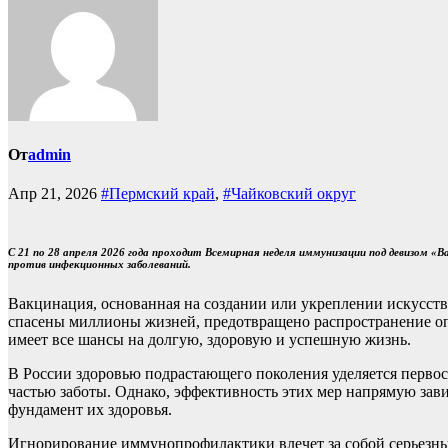
От
admin
Апр 21, 2026
#Пермский край
,
#Чайковский округ
С 21 по 28 апреля 2026 года проходит Всемирная неделя иммунизации под девизом
против инфекционных заболеваний.
Вакцинация, основанная на создании или укреплении искусств
спасены миллионы жизней, предотвращено распространение опа
имеет все шансы на долгую, здоровую и успешную жизнь.
В России здоровью подрастающего поколения уделяется перво
частью заботы. Однако, эффективность этих мер напрямую зави
фундамент их здоровья.
Игнорирование иммунопрофилактики влечет за собой серьезны