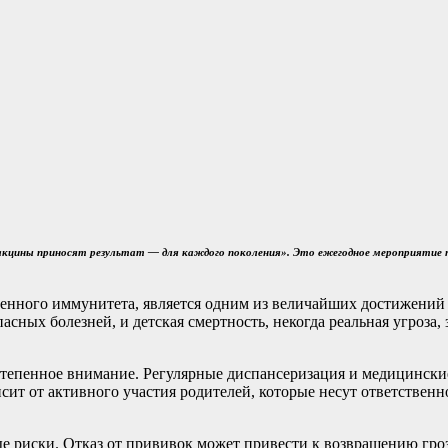
 «Вакцины приносят результат — для каждого поколения». Это ежегодное мероприятие
енного иммунитета, является одним из величайших достижений 
сных болезней, и детская смертность, некогда реальная угроза,
степенное внимание. Регулярные диспансеризация и медицински
сит от активного участия родителей, которые несут ответствен
е риски. Отказ от прививок может привести к возвращению гро