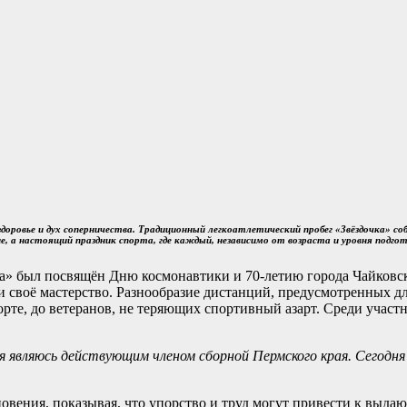
оровье и дух соперничества. Традиционный легкоатлетический пробег «Звёздочка» со
е, а настоящий праздник спорта, где каждый, независимо от возраста и уровня подго
ка» был посвящён Дню космонавтики и 70-летию города Чайковс
 своё мастерство. Разнообразие дистанций, предусмотренных дл
рте, до ветеранов, не теряющих спортивный азарт. Среди участ
 я являюсь действующим членом сборной Пермского края. Сегодня
ения, показывая, что упорство и труд могут привести к выдаю