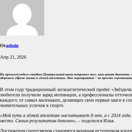
От
admin
Апр 21, 2026
На прошлой неделе стадион Центральный вновь встретил тех, кто ценит движение, зд
здорового образа жизни и лёгкой атлетики. Это мероприятие – не просто соревновани
В этом году традиционный легкоатлетический пробег «Звёздоч
любители получили заряд мотивации, а профессионалы отточили
каждого: от самых маленьких, делающих свои первые шаги в спо
значительных успехов в спорте.
«Мой путь в лёгкой атлетике насчитывает 8 лет, а с 2024 года
место. Своим результатом доволен»,
– поделился Илья.
Достижения спортсменов становятся мощным источником вдохнов