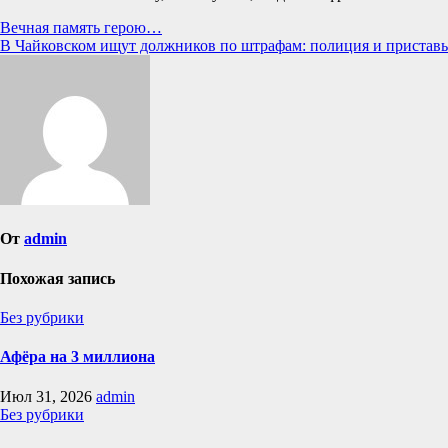
Навигация
Вечная память герою…
В Чайковском ищут должников по штрафам: полиция и пристав
по
записям
От
admin
Похожая запись
Без рубрики
Афёра на 3 миллиона
Июл 31, 2026
admin
Без рубрики