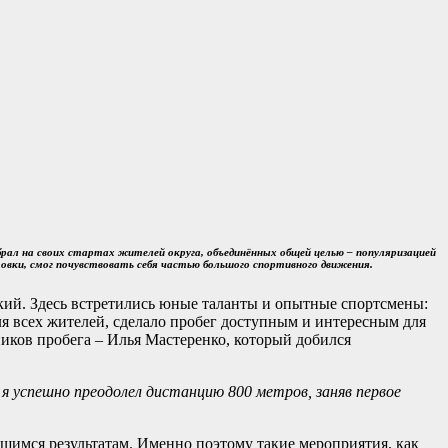
брал на своих стартах жителей округа, объединённых общей целью – популяризацией
товки, смог почувствовать себя частью большого спортивного движения.
кий. Здесь встретились юные таланты и опытные спортсмены:
я всех жителей, сделало пробег доступным и интересным для
ников пробега – Илья Мастеренко, который добился
 я успешно преодолел дистанцию 800 метров, заняв первое
щимся результатам. Именно поэтому такие мероприятия, как