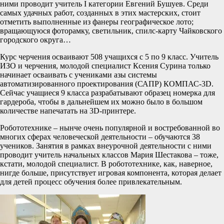
ними проводит учитель I категории Евгений Бушуев. Среди
самых удачных работ, созданных в этих мастерских, стоит
отметить выполненные из фанеры географическое лото;
вращающуюся фоторамку, светильник, спилс-карту Чайковского
городского округа…
Курс черчения осваивают 508 учащихся с 5 по 9 класс. Учитель
ИЗО и черчения, молодой специалист Ксения Сурина только
начинает осваивать с учениками азы системы
автоматизированного проектирования (САПР) КОМПАС-3D.
Сейчас учащиеся 9 класса разрабатывают образец номерка для
гардероба, чтобы в дальнейшем их можно было в большом
количестве напечатать на 3D-принтере.
Робототехнике – нынче очень популярной и востребованной во
многих сферах человеческой деятельности – обучаются 38
учеников. Занятия в рамках внеурочной деятельности с ними
проводит учитель начальных классов Мария Шестакова – тоже,
кстати, молодой специалист. В робототехнике, как, наверное,
нигде больше, присутствует игровая компонента, которая делает
для детей процесс обучения более привлекательным.