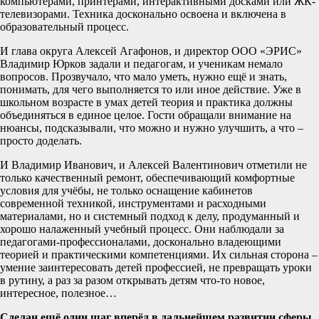
компьютерами, принтерами, интерактивными досками или ЖК-
телевизорами. Техника досконально освоена и включена в
образовательный процесс.
И глава округа Алексей Агафонов, и директор ООО «ЭРИС»
Владимир Юрков задали и педагогам, и ученикам немало
вопросов. Прозвучало, что мало уметь, нужно ещё и знать,
понимать, для чего выполняется то или иное действие. Уже в
школьном возрасте в умах детей теория и практика должны
объединяться в единое целое. Гости обращали внимание на
нюансы, подсказывали, что можно и нужно улучшить, а что –
просто доделать.
И Владимир Иванович, и Алексей Валентинович отметили не
только качественный ремонт, обеспечивающий комфортные
условия для учёбы, не только оснащение кабинетов
современной техникой, инструментами и расходными
материалами, но и системный подход к делу, продуманный и
хорошо налаженный учебный процесс. Они наблюдали за
педагогами-профессионалами, досконально владеющими
теорией и практическими компетенциями. Их сильная сторона –
умение заинтересовать детей профессией, не превращать уроки
в рутину, а раз за разом открывать детям что-то новое,
интересное, полезное…
Сделан ещё один шаг вперёд в дальнейшем развитии сферы