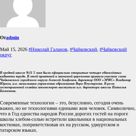
От
admin
Май 15, 2026
#Николай Галанов
,
#Чайковский
,
#Чайковский
округ
В средней школе №11
5 мая были официально открытые четыре обновлённых
кабинета труда. В этой приятной и значимой церемонии приняли участие глава
Чайковского городского округа Алексей Агафонов, директор ООО «ЭРИС» Владимир
Юрков, и.о. начальника управления образования Вера Неустроева. В роли
гостеприимной хозяйки закономерно выступила и.о. директора школы Наталья
Баженова
.
Современные технологии – это, безусловно, сегодня очень
важно, но не технологиями едиными жив человек. Символично,
что в Год единства народов России дорогих гостей на пороге
школы хлебом-солью встретили школьники в национальных
костюмах, поприветствовав их на русском, удмуртском и
татарском языках.