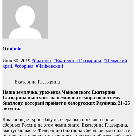
От
admin
Июл 30, 2019
#биатлон
,
#Екатерина Глазырина
,
#Пермский
край
,
#сборная
,
#Чайковский
Екатерина Глазырина
Наша землячка, уроженка Чайковского Екатерина
Глазырина выступит на чемпионате мира по летнему
биатлону, который пройдет в белорусских
Раубичах
21–25
августа.
Как сообщает sportsdaily.ru, вчера был объявлен состав
сборных России на этом чемпионате. Екатерина Глазырина,
выступающая за Федерацию биатлона Свердловской области,
по прогнозам экспертов, станет на нем главной загадкой лета.