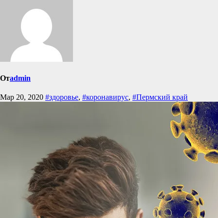
От
admin
Мар 20, 2020
#здоровье
,
#коронавирус
,
#Пермский край