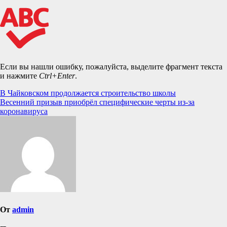
Если вы нашли ошибку, пожалуйста, выделите фрагмент текста
и нажмите
Ctrl+Enter
.
Навигация
В Чайковском продолжается строительство школы
Весенний призыв приобрёл специфические черты из-за
по
коронавируса
записям
От
admin