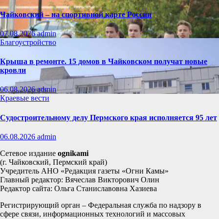
Чайковский – на спортивной карте России
07.08.2026
admin
Благоустройство
Крыша в ремонте. 15 домов в Чайковском получат новые
кровли
06.08.2026
admin
Краевые вести
Судостроительному делу Пермского края исполняется 95 лет
06.08.2026
admin
Сетевое издание
ognikami
(г. Чайковский, Пермский край)
Учредитель АНО «Редакция газеты «Огни Камы»
Главный редактор: Вячеслав Викторович Олин
Редактор сайта: Ольга Станиславовна Хазиева
Регистрирующий орган – Федеральная служба по надзору в
сфере связи, информационных технологий и массовых