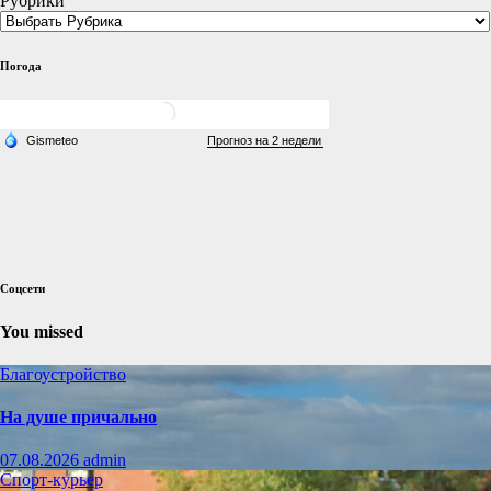
Рубрики
Погода
Соцсети
You missed
Благоустройство
На душе причально
07.08.2026
admin
Спорт-курьер