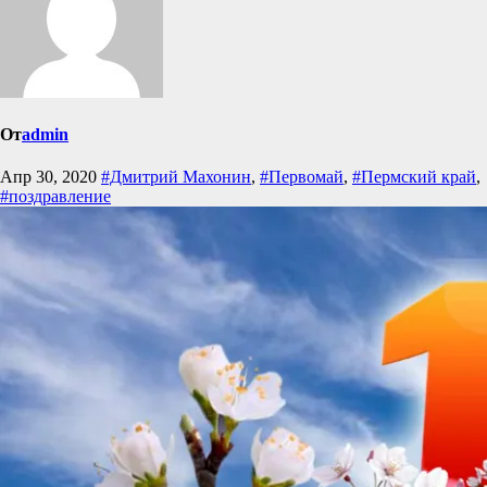
От
admin
Апр 30, 2020
#Дмитрий Махонин
,
#Первомай
,
#Пермский край
,
#поздравление