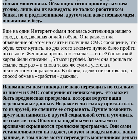
только мошенники. Обманщик готов прикинуться кем
угодно, лишь бы их выведать: не только работником
банка, но и родственником, другом или даже незнакомцем,
попавшим в беду.
Ещё на один Интернет-обман попалась жительница нашего
города, продававшая онлайн обувь. Она разместила
объявление об этом на сайте и получила СМС-сообщение, что
обувь хотят купить, но для этого зачем-то нужно было пройти
по ссылке. Женщина прошла по ссылке — и с её банковской
карты были списаны 1,5 тысяч рублей. Затем она прошла по
ссылке еще раз – и снова такая же сумма улетела в
неизвестном направлении. В общем, сделка не состоялась, а
способ обмана «сработал» дважды.
Напоминаем вам: никогда не надо переходить по ссылкам
из писем и СМС-сообщений от незнакомцев. Это может
быть вредоносная программа, которая ворует ваши
персональные данные. Но даже если ссылку прислал кто-
то из друзей, не спешите ее открывать. Лучше позвонить
другу или написать в другой социальной сети и уточнить,
не спам ли это. Обычно за подобными ссылками и
архивами скрываются троянские программы. Они сами
устанавливаются на гаджет, воруют и подделывают ваши
данные, в том числе могут переводить мошенникам деньги