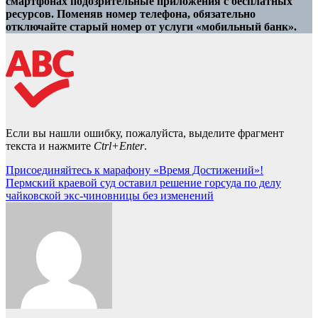
смартфонах подозрительные приложения с бесплатных
ресурсов. Поменяв номер телефона, обязательно
отключайте старый номер от услуги «мобильный банк».
Если вы нашли ошибку, пожалуйста, выделите фрагмент
текста и нажмите
Ctrl+Enter
.
Навигация
Присоединяйтесь к марафону «Время Достижений»!
Пермский краевой суд оставил решение горсуда по делу
по
чайковской экс-чиновницы без изменений
записям