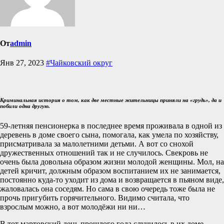
От
admin
Янв 27, 2023
#Чайковский округ
Криминальная история о том, как две местные жительницы приняли на «грудь», да и
побили одна другую.
59-летняя пенсионерка в последнее время проживала в одной из
деревень в доме своего сына, помогала, как умела по хозяйству,
присматривала за малолетними детьми. А вот со снохой
дружественных отношений так и не случилось. Свекровь не
очень была довольна образом жизни молодой женщины. Мол, на
детей кричит, должным образом воспитанием их не занимается,
постоянно куда-то уходит из дома и возвращается в пьяном виде,
жаловалась она соседям. Но сама в свою очередь тоже была не
прочь пригубить горячительного. Видимо считала, что
взрослым можно, а вот молодёжи ни ни…
В тот мартовский день прошлого года случилось в их доме