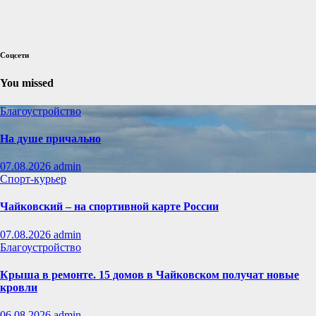
Соцсети
You missed
Благоустройство
На душе причально
07.08.2026
admin
Спорт-курьер
Чайковский – на спортивной карте России
07.08.2026
admin
Благоустройство
Крыша в ремонте. 15 домов в Чайковском получат новые
кровли
06.08.2026
admin