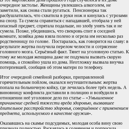
очередное застолье. Женщины увлекшись алкоголем, не
заметили, как снова стали ругаться. Пенсионерка так
расбушлатилась, что схватила в руки нож и кинулась с угрозами
на сноху. Та сумела справиться с нападавшей, отобрала у ней
опасный предмет, спрятала подальше, но злобу унять так и не
сумела. Позже, убедившись, что свекровь спит в соседней
комнате, хозяйка дома взяла полено и огрела им несколько раз
родственницу по голове. Постаралась, как говорится на славу: в
результате жертва получила перелом челюсти и сотрясение
головного мозга. Серьёзный факт. Тянет на уголовную статью. К
тому же молодая женщина даже не подумала вызвать скорую
помощь, а спокойно ушла из дома. Неотложку вызвала внучка
потерпевшей, сообщив об этом матери по телефону.
Итог очередной семейной разборки, приправленной
горячительным пойлом, оказался неутешительным: жертва
попала на больничную койку, где лечилась более трёх недель. А
виновницу конфликта доставили в полицию и возбудили в
отношении неё уголовное дело по статье – «
Умышленное
причинение средней тяжести вреда здоровью, вызвавшее
длительное расстройство здоровья, совершённое с применением
предмета, используемого в качестве оружия
».
Оказавшись на скамье подсудимых, молодая особа вину свою
признала полностью. Раскаялась в содеянном и попросила