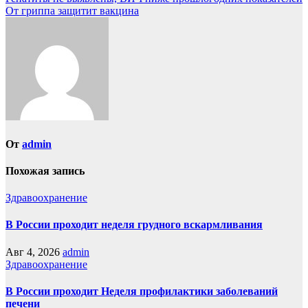
Навигация
От гриппа защитит вакцина
по
записям
От
admin
Похожая запись
Здравоохранение
В России проходит неделя грудного вскармливания
Авг 4, 2026
admin
Здравоохранение
В России проходит Неделя профилактики заболеваний
печени