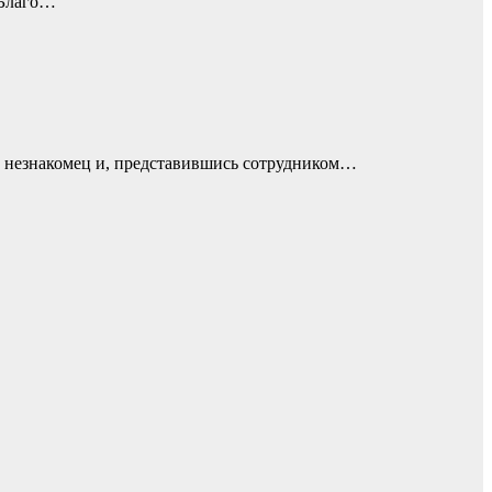
 Благо…
л незнакомец и, представившись сотрудником…