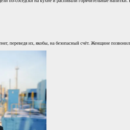
идели по-соседски на кухне и распивали горячительные напитки.
ег, переведя их, якобы, на безопасный счёт. Женщине позвони