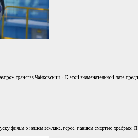
Газпром трансгаз Чайковский». К этой знаменательной дате пре
ску фильм о нашем земляке, герое, павшем смертью храбрых. 