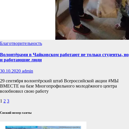
Благотворительность
Волонтёрами в Чайковском работают не только студенты, но
и работающие люди
30.10.2020
admin
29 сентября волонтёрский штаб Всероссийской акции #МЫ
ВМЕСТЕ на базе Многопрофильного молодёжного центра
возобновил свою работу
Пагинация
1
2
3
записей
Свежий номер газеты