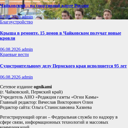
Чайковский – на спортивной карте России
07.08.2026
admin
Благоустройство
Крыша в ремонте. 15 домов в Чайковском получат новые
кровли
06.08.2026
admin
Краевые вести
Судостроительному делу Пермского края исполняется 95 лет
06.08.2026
admin
Сетевое издание
ognikami
(г. Чайковский, Пермский край)
Учредитель АНО «Редакция газеты «Огни Камы»
Главный редактор: Вячеслав Викторович Олин
Редактор сайта: Ольга Станиславовна Хазиева
Регистрирующий орган – Федеральная служба по надзору в
сфере связи, информационных технологий и массовых
коммуникаций