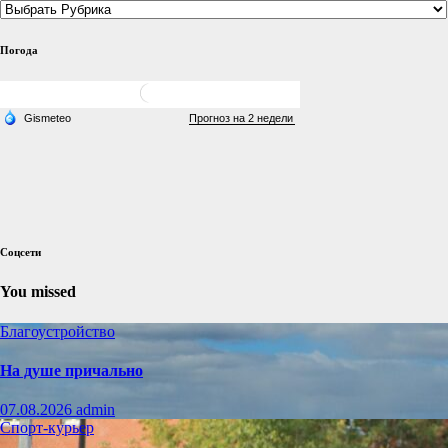
Погода
Соцсети
You missed
Благоустройство
На душе причально
07.08.2026
admin
Спорт-курьер